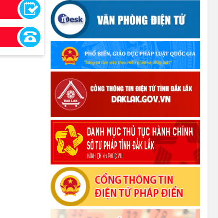
phục thiệt hại do bão số 10 gây ra
(12/10/2025)
UBND TỈNH ĐẮK LẮK KHUYẾN CÁO
NGƯỜI DÂN TĂNG CƯỜNG PHÒNG,
CHỐNG BỆNH TẢ
(09/10/2025)
Bộ Quốc phòng công bố thủ tục hành
chính đủ điều kiện tái cấu trúc thực hiện
toàn trình, một phần trên môi trường điện
tử
(09/10/2025)
Bộ Chính trị, Ban Bí thư kết luận về phân
cấp, phân quyền trong vận hành chính
quyền địa phương 2 cấp
(08/10/2025)