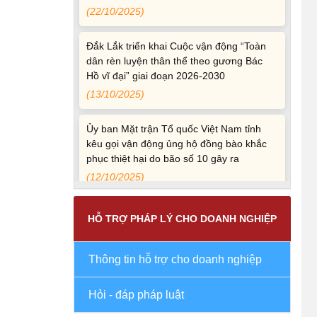
Đắk Lắk triển khai Cuộc vận động “Toàn
dân rèn luyện thân thể theo gương Bác
Hồ vĩ đại” giai đoạn 2026-2030
(13/10/2025)
Ủy ban Mặt trận Tổ quốc Việt Nam tỉnh
kêu gọi vận động ủng hộ đồng bào khắc
phục thiệt hại do bão số 10 gây ra
(12/10/2025)
UBND TỈNH ĐẮK LẮK KHUYẾN CÁO
NGƯỜI DÂN TĂNG CƯỜNG PHÒNG,
HỖ TRỢ PHÁP LÝ CHO DOANH NGHIỆP
CHỐNG BỆNH TẢ
(09/10/2025)
Thông tin hỗ trợ cho doanh nghiệp
Bộ Quốc phòng công bố thủ tục hành
chính đủ điều kiện tái cấu trúc thực hiện
Hỏi - đáp pháp luật
toàn trình, một phần trên môi trường điện