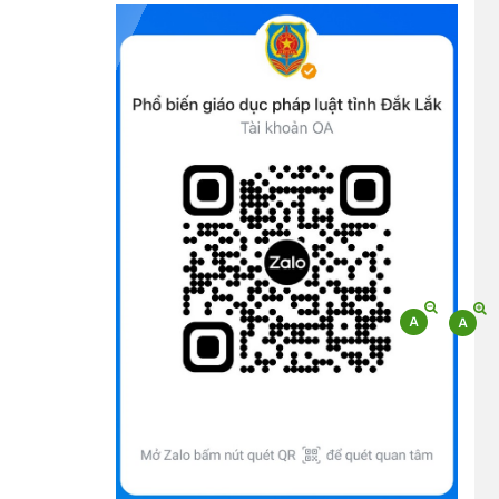
tử
(09/10/2025)
Bộ Chính trị, Ban Bí thư kết luận về phân
cấp, phân quyền trong vận hành chính
quyền địa phương 2 cấp
(08/10/2025)
Tích cực tham gia góp ý, tuyên truyền dự
thảo Bộ luật Hình sự (sửa đổi) và Luật Tổ
chức cơ quan điều tra (sửa đổi)
(24/07/2026)
Quy định xử phạt vi phạm vi định giao
thông đường bộ theo Nghị định 168
(13/11/2025)
Tài liệu hỏi đáp văn kiện đại hội Đảng bộ
tỉnh Đắk Lắk lần thứ I