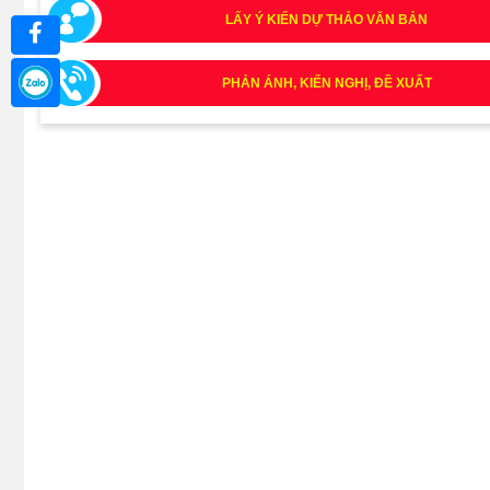
LẤY Ý KIẾN DỰ THẢO VĂN BẢN
PHẢN ÁNH, KIẾN NGHỊ, ĐỀ XUẤT