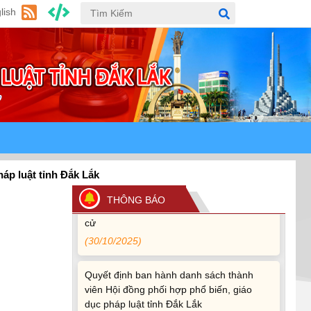
(24/07/2026)
lish
Quy định xử phạt vi phạm vi định giao
thông đường bộ theo Nghị định 168
(13/11/2025)
Tài liệu hỏi đáp văn kiện đại hội Đảng bộ
tỉnh Đắk Lắk lần thứ I
(12/11/2025)
Ủy ban Thường vụ Quốc hội ban hành
ỉnh Đắk Lắk
Nghị quyết mới, hoàn thiện quy trình bầu
THÔNG BÁO
cử
(30/10/2025)
Quyết định ban hành danh sách thành
viên Hội đồng phối hợp phổ biến, giáo
dục pháp luật tỉnh Đắk Lắk
(22/10/2025)