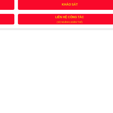
KHẢO SÁT
LIÊN HỆ CÔNG TÁC
(SỞ, NGÀNH, ĐOÀN THỂ)