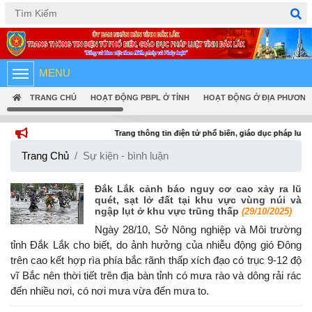
Tiếng Việt
English
MENU
TRANG CHỦ
HOẠT ĐỘNG PBPL Ở TỈNH
HOẠT ĐỘNG Ở ĐỊA PHƯƠNG
Trang thông tin điện tử phổ biến, giáo dục pháp luật tỉnh Đắk Lắk
Trang Chủ
Sự kiện - bình luận
Đắk Lắk cảnh báo nguy cơ cao xảy ra lũ
quét, sạt lở đất tại khu vực vùng núi và
ngập lụt ở khu vực trũng thấp
(29/10/2025)
Ngày 28/10, Sở Nông nghiệp và Môi trường
tỉnh Đắk Lắk cho biết, do ảnh hưởng của nhiễu động gió Đông
trên cao kết hợp rìa phía bắc rãnh thấp xích đạo có trục 9-12 độ
vĩ Bắc nên thời tiết trên địa bàn tỉnh có mưa rào và dông rải rác
đến nhiều nơi, có nơi mưa vừa đến mưa to.