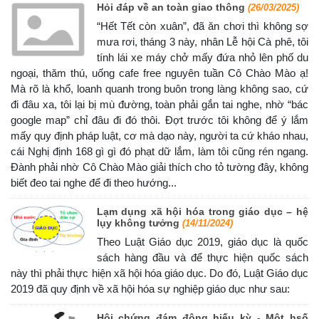
Hỏi đáp về an toàn giao thông
(26/03/2025)
“Hết Tết còn xuân”, đã ăn chơi thì không sợ
mưa rơi, tháng 3 này, nhân Lễ hội Cà phê, tôi
tính lái xe máy chở mấy đứa nhỏ lên phố du
ngoại, thăm thú, uống cafe free nguyên tuần Cô Chào Mào ạ!
Mà rõ là khổ, loanh quanh trong buôn trong làng không sao, cứ
đi đâu xa, tôi lại bị mù đường, toàn phải gắn tai nghe, nhờ “bác
google map” chỉ đâu đi đó thôi. Đợt trước tôi không để ý lắm
mấy quy định pháp luật, cơ mà dạo này, người ta cứ kháo nhau,
cái Nghị định 168 gì gì đó phạt dữ lắm, làm tôi cũng rén ngang.
Đành phải nhờ Cô Chào Mào giải thích cho tỏ tường đây, không
biết đeo tai nghe để đi theo hướng...
Lạm dụng xã hội hóa trong giáo dục – hệ
lụy không tưởng
(14/11/2024)
Theo Luật Giáo dục 2019, giáo dục là quốc
sách hàng đầu và để thực hiện quốc sách
này thì phải thực hiện xã hội hóa giáo dục. Do đó, Luật Giáo dục
2019 đã quy định về xã hội hóa sự nghiệp giáo dục như sau:
Hội chứng đám đông hiếu kỳ - Một hsố