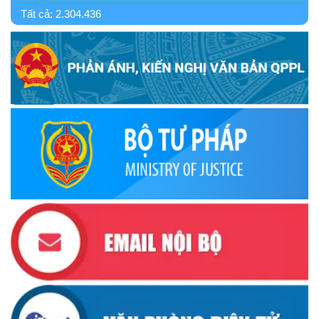
thứ I
Tất cả:
2.304.436
(12/11/2025)
Ủy ban Thường vụ Quốc hội ban hành Nghị quyết mới,
hoàn thiện quy trình bầu cử
(30/10/2025)
Quyết định ban hành danh sách thành viên Hội đồng phối
hợp phổ biến, giáo dục pháp luật tỉnh Đắk Lắk
(22/10/2025)
Đắk Lắk triển khai Cuộc vận động “Toàn dân rèn luyện
thân thể theo gương Bác Hồ vĩ đại” giai đoạn 2026-2030
(13/10/2025)
Ủy ban Mặt trận Tổ quốc Việt Nam tỉnh kêu gọi vận động
ủng hộ đồng bào khắc phục thiệt hại do bão số 10 gây ra
(12/10/2025)