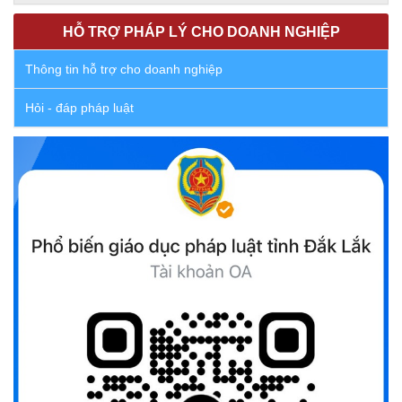
hoàn thiện quy trình bầu cử
HỖ TRỢ PHÁP LÝ CHO DOANH NGHIỆP
(30/10/2025)
Thông tin hỗ trợ cho doanh nghiệp
Quyết định ban hành danh sách thành viên Hội đồng phối
hợp phổ biến, giáo dục pháp luật tỉnh Đắk Lắk
Hỏi - đáp pháp luật
(22/10/2025)
Đắk Lắk triển khai Cuộc vận động “Toàn dân rèn luyện
thân thể theo gương Bác Hồ vĩ đại” giai đoạn 2026-2030
(13/10/2025)
Ủy ban Mặt trận Tổ quốc Việt Nam tỉnh kêu gọi vận động
ủng hộ đồng bào khắc phục thiệt hại do bão số 10 gây ra
(12/10/2025)
UBND TỈNH ĐẮK LẮK KHUYẾN CÁO NGƯỜI DÂN TĂNG
CƯỜNG PHÒNG, CHỐNG BỆNH TẢ
(09/10/2025)