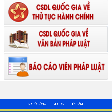
SƠ ĐỒ CỔNG
VIDEOS
HÌNH ẢNH