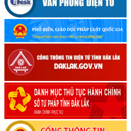
UBND TỈNH ĐẮK LẮK KHUYẾN CÁO NGƯỜI DÂN TĂNG
CƯỜNG PHÒNG, CHỐNG BỆNH TẢ
(09/10/2025)
Bộ Quốc phòng công bố thủ tục hành chính đủ điều kiện
tái cấu trúc thực hiện toàn trình, một phần trên môi trường
điện tử
(09/10/2025)
Bộ Chính trị, Ban Bí thư kết luận về phân cấp, phân quyền
trong vận hành chính quyền địa phương 2 cấp
(08/10/2025)