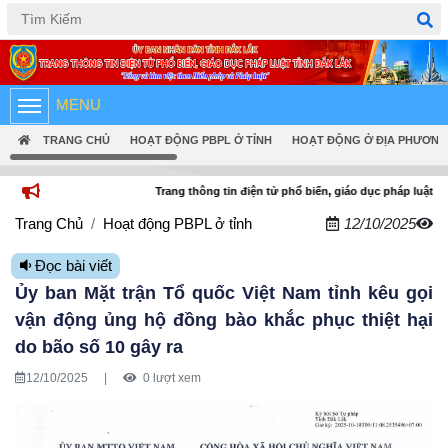
Tiếng Việt
English
MENU
TRANG CHỦ
HOẠT ĐỘNG PBPL Ở TỈNH
HOẠT ĐỘNG Ở ĐỊA PHƯƠNG
Trang thông tin điện tử phổ biến, giáo dục pháp luật tỉnh Đắk Lắk
Trang Chủ
Hoạt động PBPL ở tỉnh
12/10/2025
Đọc bài viết
Ủy ban Mặt trận Tổ quốc Việt Nam tỉnh kêu gọi
vận động ủng hộ đồng bào khắc phục thiệt hại
do bão số 10 gây ra
12/10/2025
|
0 lượt xem