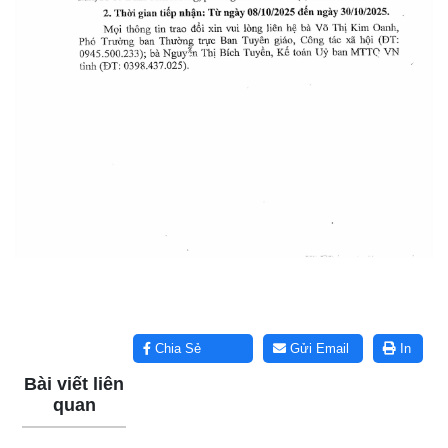
Lấy link copy
Chia Sẻ
Gửi Email
In
Bài viết liên
quan