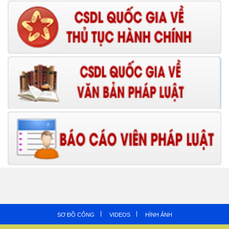
SƠ ĐỒ CỔNG
VIDEOS
HÌNH ẢNH