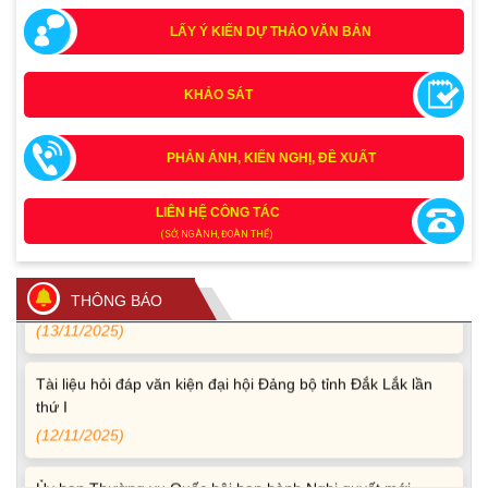
LẤY Ý KIẾN DỰ THẢO VĂN BẢN
KHẢO SÁT
PHẢN ÁNH, KIẾN NGHỊ, ĐỀ XUẤT
Tích cực tham gia góp ý, tuyên truyền dự thảo Bộ luật Hình
sự (sửa đổi) và Luật Tổ chức cơ quan điều tra (sửa đổi)
(24/07/2026)
LIÊN HỆ CÔNG TÁC
(SỞ, NGÀNH, ĐOÀN THỂ)
Quy định xử phạt vi phạm vi định giao thông đường bộ
theo Nghị định 168
THÔNG BÁO
(13/11/2025)
Tài liệu hỏi đáp văn kiện đại hội Đảng bộ tỉnh Đắk Lắk lần
thứ I
(12/11/2025)
Ủy ban Thường vụ Quốc hội ban hành Nghị quyết mới,