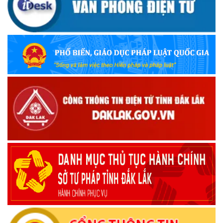
UBND TỈNH ĐẮK LẮK KHUYẾN CÁO NGƯỜI DÂN TĂNG
CƯỜNG PHÒNG, CHỐNG BỆNH TẢ
(09/10/2025)
Bộ Quốc phòng công bố thủ tục hành chính đủ điều kiện
tái cấu trúc thực hiện toàn trình, một phần trên môi trường
điện tử
(09/10/2025)
Bộ Chính trị, Ban Bí thư kết luận về phân cấp, phân quyền
trong vận hành chính quyền địa phương 2 cấp
(08/10/2025)