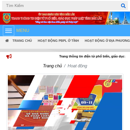
Tiếng Việt
English
MENU
TRANG CHỦ
HOẠT ĐỘNG PBPL Ở TỈNH
HOẠT ĐỘNG Ở ĐỊA PHƯƠNG
Trang thông tin điện tử phổ biến, giáo dục pháp luật tỉ
Trang chủ
Hoạt động