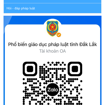
hợp phổ biến, giáo dục pháp luật tỉnh Đắk Lắk
Hỏi - đáp pháp luật
(22/10/2025)
Đắk Lắk triển khai Cuộc vận động “Toàn dân rèn luyện
thân thể theo gương Bác Hồ vĩ đại” giai đoạn 2026-2030
(13/10/2025)
Ủy ban Mặt trận Tổ quốc Việt Nam tỉnh kêu gọi vận động
ủng hộ đồng bào khắc phục thiệt hại do bão số 10 gây ra
(12/10/2025)
UBND TỈNH ĐẮK LẮK KHUYẾN CÁO NGƯỜI DÂN TĂNG
CƯỜNG PHÒNG, CHỐNG BỆNH TẢ
(09/10/2025)
Bộ Quốc phòng công bố thủ tục hành chính đủ điều kiện
tái cấu trúc thực hiện toàn trình, một phần trên môi trường
điện tử