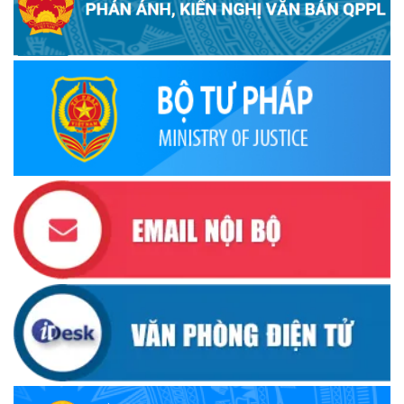
hoàn thiện quy trình bầu cử
(30/10/2025)
Quyết định ban hành danh sách thành viên Hội đồng phối
hợp phổ biến, giáo dục pháp luật tỉnh Đắk Lắk
(22/10/2025)
Đắk Lắk triển khai Cuộc vận động “Toàn dân rèn luyện
thân thể theo gương Bác Hồ vĩ đại” giai đoạn 2026-2030
(13/10/2025)
Ủy ban Mặt trận Tổ quốc Việt Nam tỉnh kêu gọi vận động
ủng hộ đồng bào khắc phục thiệt hại do bão số 10 gây ra
(12/10/2025)
UBND TỈNH ĐẮK LẮK KHUYẾN CÁO NGƯỜI DÂN TĂNG
CƯỜNG PHÒNG, CHỐNG BỆNH TẢ
(09/10/2025)