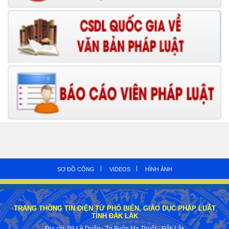
SƠ ĐỒ CỔNG
VIDEOS
HÌNH ẢNH
TRANG THÔNG TIN ĐIỆN TỬ PHỔ BIẾN, GIÁO DỤC PHÁP LUẬT
TỈNH ĐẮK LẮK
Địa chỉ: 09 Lê Duẩn - Tp.Buôn Ma Thuột - Đắk Lắk