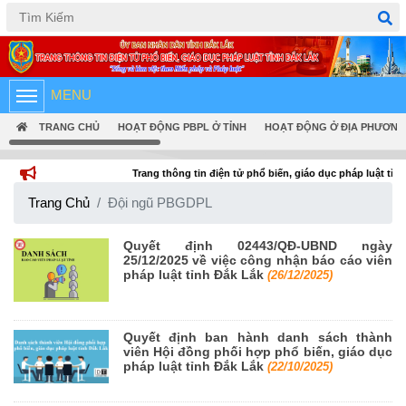
Tiếng Việt
English
MENU
TRANG CHỦ
HOẠT ĐỘNG PBPL Ở TỈNH
HOẠT ĐỘNG Ở ĐỊA PHƯƠNG
Trang thông tin điện tử phổ biến, giáo dục pháp luật tỉnh Đắk Lắk
Trang Chủ
Đội ngũ PBGDPL
Quyết định 02443/QĐ-UBND ngày
25/12/2025 về việc công nhận báo cáo viên
pháp luật tỉnh Đắk Lắk
(26/12/2025)
Quyết định ban hành danh sách thành
viên Hội đồng phối hợp phổ biến, giáo dục
pháp luật tỉnh Đắk Lắk
(22/10/2025)