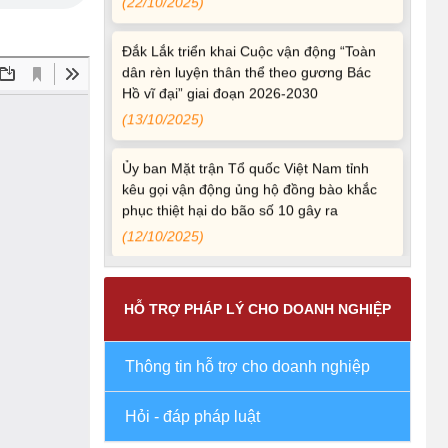
Đắk Lắk triển khai Cuộc vận động “Toàn
dân rèn luyện thân thể theo gương Bác
Hồ vĩ đại” giai đoạn 2026-2030
(13/10/2025)
Ủy ban Mặt trận Tổ quốc Việt Nam tỉnh
kêu gọi vận động ủng hộ đồng bào khắc
phục thiệt hại do bão số 10 gây ra
(12/10/2025)
UBND TỈNH ĐẮK LẮK KHUYẾN CÁO
NGƯỜI DÂN TĂNG CƯỜNG PHÒNG,
CHỐNG BỆNH TẢ
HỖ TRỢ PHÁP LÝ CHO DOANH NGHIỆP
(09/10/2025)
Thông tin hỗ trợ cho doanh nghiệp
Bộ Quốc phòng công bố thủ tục hành
chính đủ điều kiện tái cấu trúc thực hiện
toàn trình, một phần trên môi trường điện
Hỏi - đáp pháp luật
tử