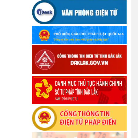
(12/10/2025)
UBND TỈNH ĐẮK LẮK KHUYẾN CÁO
NGƯỜI DÂN TĂNG CƯỜNG PHÒNG,
CHỐNG BỆNH TẢ
(09/10/2025)
Bộ Quốc phòng công bố thủ tục hành
chính đủ điều kiện tái cấu trúc thực hiện
toàn trình, một phần trên môi trường điện
tử
(09/10/2025)
Bộ Chính trị, Ban Bí thư kết luận về phân
cấp, phân quyền trong vận hành chính
quyền địa phương 2 cấp
(08/10/2025)