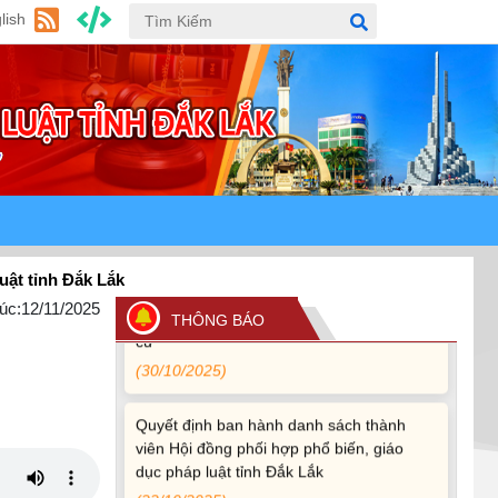
lish
Quy định xử phạt vi phạm vi định giao
thông đường bộ theo Nghị định 168
(13/11/2025)
Tài liệu hỏi đáp văn kiện đại hội Đảng bộ
tỉnh Đắk Lắk lần thứ I
(12/11/2025)
Ủy ban Thường vụ Quốc hội ban hành
ắk Lắk
Nghị quyết mới, hoàn thiện quy trình bầu
cử
úc:
12/11/2025
THÔNG BÁO
(30/10/2025)
Quyết định ban hành danh sách thành
viên Hội đồng phối hợp phổ biến, giáo
dục pháp luật tỉnh Đắk Lắk
(22/10/2025)