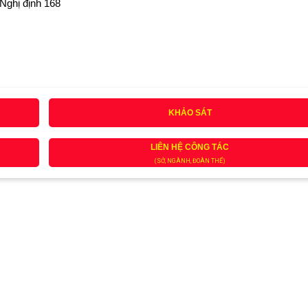
 Nghị định 168
KHẢO SÁT
LIÊN HỆ CÔNG TÁC
(SỞ, NGÀNH, ĐOÀN THỂ)