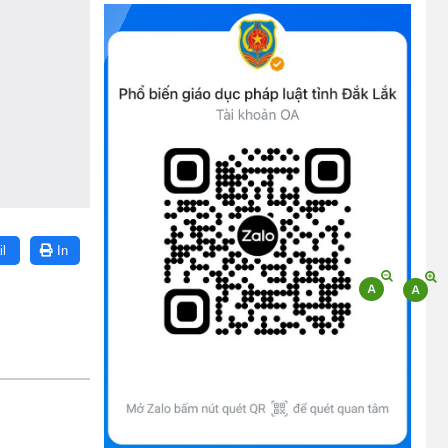
(09/10/2025)
Bộ Chính trị, Ban Bí thư kết luận về phân
cấp, phân quyền trong vận hành chính
quyền địa phương 2 cấp
(08/10/2025)
Tích cực tham gia góp ý, tuyên truyền dự
thảo Bộ luật Hình sự (sửa đổi) và Luật Tổ
chức cơ quan điều tra (sửa đổi)
(24/07/2026)
l
In
Quy định xử phạt vi phạm vi định giao
thông đường bộ theo Nghị định 168
(13/11/2025)
Tài liệu hỏi đáp văn kiện đại hội Đảng bộ
tỉnh Đắk Lắk lần thứ I
(12/11/2025)