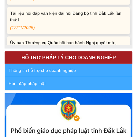
Tài liệu hỏi đáp văn kiện đại hội Đảng bộ tỉnh Đắk Lắk lần
thứ I
(12/11/2025)
Ủy ban Thường vụ Quốc hội ban hành Nghị quyết mới,
hoàn thiện quy trình bầu cử
(30/10/2025)
HỖ TRỢ PHÁP LÝ CHO DOANH NGHIỆP
Quyết định ban hành danh sách thành viên Hội đồng phối
Thông tin hỗ trợ cho doanh nghiệp
hợp phổ biến, giáo dục pháp luật tỉnh Đắk Lắk
Hỏi - đáp pháp luật
(22/10/2025)
Đắk Lắk triển khai Cuộc vận động “Toàn dân rèn luyện
thân thể theo gương Bác Hồ vĩ đại” giai đoạn 2026-2030
(13/10/2025)
Ủy ban Mặt trận Tổ quốc Việt Nam tỉnh kêu gọi vận động
ủng hộ đồng bào khắc phục thiệt hại do bão số 10 gây ra