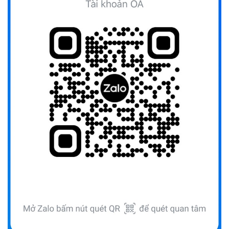
(12/10/2025)
UBND TỈNH ĐẮK LẮK KHUYẾN CÁO NGƯỜI DÂN TĂNG
CƯỜNG PHÒNG, CHỐNG BỆNH TẢ
(09/10/2025)
Bộ Quốc phòng công bố thủ tục hành chính đủ điều kiện
tái cấu trúc thực hiện toàn trình, một phần trên môi trường
điện tử
(09/10/2025)
Bộ Chính trị, Ban Bí thư kết luận về phân cấp, phân quyền
trong vận hành chính quyền địa phương 2 cấp
(08/10/2025)
Tích cực tham gia góp ý, tuyên truyền dự thảo Bộ luật Hình
sự (sửa đổi) và Luật Tổ chức cơ quan điều tra (sửa đổi)
(24/07/2026)