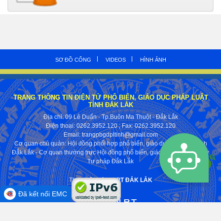
SƠ ĐỒ CỔNG
VIDEOS
HÌNH ẢNH
TRANG THÔNG TIN ĐIỆN TỬ PHỔ BIẾN, GIÁO DỤC PHÁP LUẬT
TỈNH ĐẮK LẮK
Địa chỉ: 09 Lê Duẩn - Tp.Buôn Ma Thuột - Đắk Lắk
Điện thoại: 0262.3952.120
; Fax:
0262.3952.120
Email: trangpbgdpltinh@gmail.com
Cơ quan chủ quản: Hội đồng phối hợp phổ biến, giáo dục pháp luật tỉnh
Đắk Lắk - Cơ quan thường trực Hội đồng phổ biến, giáo dục pháp luật Sở
Tư pháp Đắk Lắk
Thực hiện bởi
VNPT ĐẮK LẮK
Đã kết nối EMC