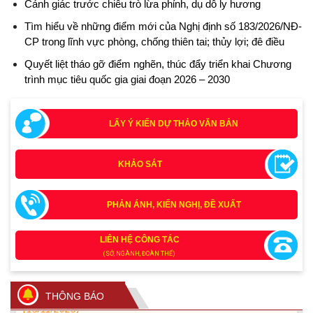
Cảnh giác trước chiêu trò lừa phỉnh, dụ dỗ ly hương
Tìm hiểu về những điểm mới của Nghị định số 183/2026/NĐ-
CP trong lĩnh vực phòng, chống thiên tai; thủy lợi; đê điều
Quyết liệt tháo gỡ điểm nghẽn, thúc đẩy triển khai Chương
trình mục tiêu quốc gia giai đoạn 2026 – 2030
LẤY Ý KIẾN DỰ THẢO VĂN BẢN
KHẢO SÁT
Tích cực tham gia góp ý, tuyên truyền dự thảo Bộ luật Hình
PHẢN ÁNH, KIẾN NGHỊ, ĐỀ XUẤT
sự (sửa đổi) và Luật Tổ chức cơ quan điều tra (sửa đổi)
(24/07/2026)
LIÊN HỆ CÔNG TÁC
(SỞ, NGÀNH, ĐOÀN THỂ)
Quy định xử phạt vi phạm vi định giao thông đường bộ
theo Nghị định 168
THÔNG BÁO
(13/11/2025)