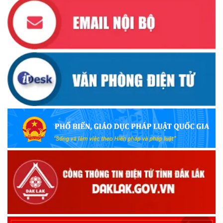
(13/10/2025)
Ủy ban Mặt trận Tổ quốc Việt Nam tỉnh kêu gọi vận động
ủng hộ đồng bào khắc phục thiệt hại do bão số 10 gây ra
(12/10/2025)
UBND TỈNH ĐẮK LẮK KHUYẾN CÁO NGƯỜI DÂN TĂNG
CƯỜNG PHÒNG, CHỐNG BỆNH TẢ
(09/10/2025)
Bộ Quốc phòng công bố thủ tục hành chính đủ điều kiện
tái cấu trúc thực hiện toàn trình, một phần trên môi trường
điện tử
(09/10/2025)
Bộ Chính trị, Ban Bí thư kết luận về phân cấp, phân quyền
trong vận hành chính quyền địa phương 2 cấp
(08/10/2025)