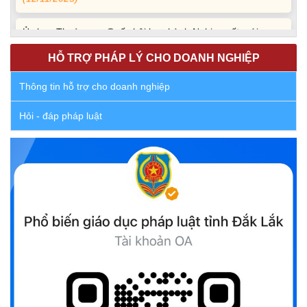
Ủy ban Thường vụ Quốc hội ban hành Nghị quyết mới,
hoàn thiện quy trình bầu cử
HỖ TRỢ PHÁP LÝ CHO DOANH NGHIỆP
(30/10/2025)
Thông tin hỗ trợ cho doanh nghiệp
Quyết định ban hành danh sách thành viên Hội đồng phối
hợp phổ biến, giáo dục pháp luật tỉnh Đắk Lắk
Hỏi - đáp pháp luật
(22/10/2025)
Đắk Lắk triển khai Cuộc vận động “Toàn dân rèn luyện
thân thể theo gương Bác Hồ vĩ đại” giai đoạn 2026-2030
(13/10/2025)
Ủy ban Mặt trận Tổ quốc Việt Nam tỉnh kêu gọi vận động
ủng hộ đồng bào khắc phục thiệt hại do bão số 10 gây ra
(12/10/2025)
UBND TỈNH ĐẮK LẮK KHUYẾN CÁO NGƯỜI DÂN TĂNG
CƯỜNG PHÒNG, CHỐNG BỆNH TẢ