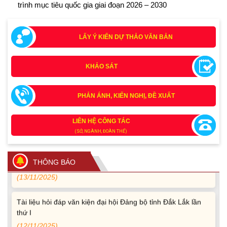
trình mục tiêu quốc gia giai đoạn 2026 – 2030
LẤY Ý KIẾN DỰ THẢO VĂN BẢN
KHẢO SÁT
PHẢN ÁNH, KIẾN NGHỊ, ĐỀ XUẤT
Tích cực tham gia góp ý, tuyên truyền dự thảo Bộ luật Hình
sự (sửa đổi) và Luật Tổ chức cơ quan điều tra (sửa đổi)
LIÊN HỆ CÔNG TÁC
(24/07/2026)
(SỞ, NGÀNH, ĐOÀN THỂ)
Quy định xử phạt vi phạm vi định giao thông đường bộ
theo Nghị định 168
THÔNG BÁO
(13/11/2025)
Tài liệu hỏi đáp văn kiện đại hội Đảng bộ tỉnh Đắk Lắk lần
thứ I
(12/11/2025)