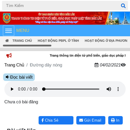
Tiếng Việt
English
MENU
TRANG CHỦ
HOẠT ĐỘNG PBPL Ở TỈNH
HOẠT ĐỘNG Ở ĐỊA PHƯƠNG
Trang thông tin điện tử phổ biến, giáo dục pháp luật tỉnh Đắk
Trang Chủ
Đường dây nóng
04/02/2021
Đọc bài viết
Chưa có bài đăng
Lấy link copy
Chia Sẻ
Gửi Email
In