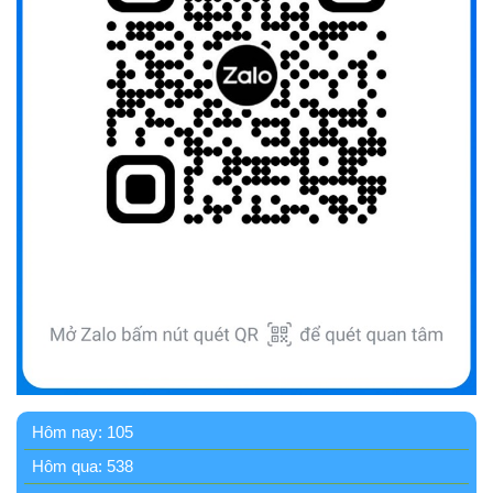
(09/10/2025)
Bộ Quốc phòng công bố thủ tục hành chính đủ điều kiện
tái cấu trúc thực hiện toàn trình, một phần trên môi trường
điện tử
(09/10/2025)
Bộ Chính trị, Ban Bí thư kết luận về phân cấp, phân quyền
trong vận hành chính quyền địa phương 2 cấp
(08/10/2025)
Tích cực tham gia góp ý, tuyên truyền dự thảo Bộ luật Hình
sự (sửa đổi) và Luật Tổ chức cơ quan điều tra (sửa đổi)
(24/07/2026)
Quy định xử phạt vi phạm vi định giao thông đường bộ
Hôm nay:
105
theo Nghị định 168
Hôm qua:
538
(13/11/2025)