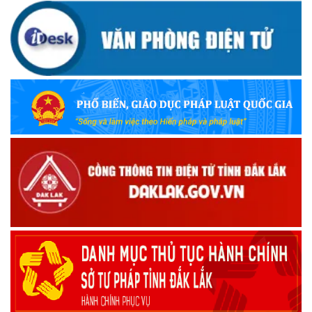
(12/10/2025)
UBND TỈNH ĐẮK LẮK KHUYẾN CÁO NGƯỜI DÂN TĂNG
CƯỜNG PHÒNG, CHỐNG BỆNH TẢ
(09/10/2025)
Bộ Quốc phòng công bố thủ tục hành chính đủ điều kiện
tái cấu trúc thực hiện toàn trình, một phần trên môi trường
điện tử
(09/10/2025)
Bộ Chính trị, Ban Bí thư kết luận về phân cấp, phân quyền
trong vận hành chính quyền địa phương 2 cấp
(08/10/2025)