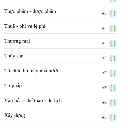
Thực phẩm - dược phẩm
API
Thuế - phí và lệ phí
API
Thương mại
API
Thủy sản
API
Tổ chức bộ máy nhà nước
API
Tư pháp
API
Văn hóa - thể thao - du lịch
API
Xây dựng
API