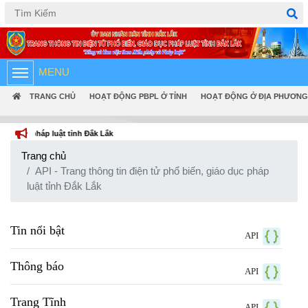
Tiếng Việt
English
MENU
TRANG CHỦ
HOẠT ĐỘNG PBPL Ở TỈNH
HOẠT ĐỘNG Ở ĐỊA PHƯƠNG
pháp luật tỉnh Đắk Lắk
Trang chủ
API - Trang thông tin điện tử phổ biến, giáo dục pháp
luật tỉnh Đắk Lắk
Tin nổi bật
API
Thông báo
API
Trang Tĩnh
API