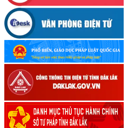
(12/10/2025)
UBND TỈNH ĐẮK LẮK KHUYẾN CÁO NGƯỜI DÂN TĂNG
CƯỜNG PHÒNG, CHỐNG BỆNH TẢ
(09/10/2025)
Bộ Quốc phòng công bố thủ tục hành chính đủ điều kiện
tái cấu trúc thực hiện toàn trình, một phần trên môi trường
điện tử
(09/10/2025)
Bộ Chính trị, Ban Bí thư kết luận về phân cấp, phân quyền
trong vận hành chính quyền địa phương 2 cấp
(08/10/2025)