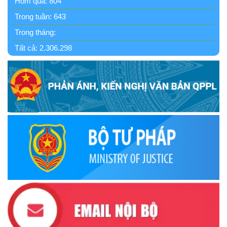
Hôm qua:
804
Tài liệu hỏi đáp văn kiện đại hội Đảng bộ tỉnh Đắk Lắk lần
Trong tuần:
643
thứ I
Trong tháng:
(12/11/2025)
Tất cả:
2.306.298
Ủy ban Thường vụ Quốc hội ban hành Nghị quyết mới,
hoàn thiện quy trình bầu cử
(30/10/2025)
Quyết định ban hành danh sách thành viên Hội đồng phối
hợp phổ biến, giáo dục pháp luật tỉnh Đắk Lắk
(22/10/2025)
Đắk Lắk triển khai Cuộc vận động “Toàn dân rèn luyện
thân thể theo gương Bác Hồ vĩ đại” giai đoạn 2026-2030
(13/10/2025)
Ủy ban Mặt trận Tổ quốc Việt Nam tỉnh kêu gọi vận động
ủng hộ đồng bào khắc phục thiệt hại do bão số 10 gây ra