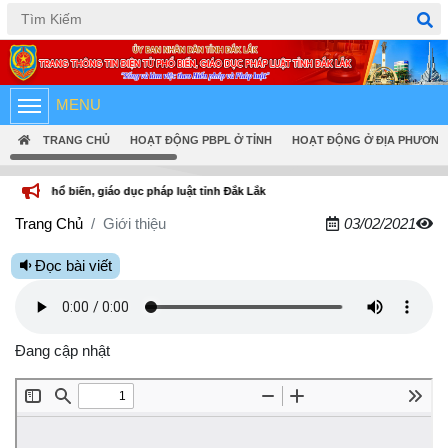
Tiếng Việt
English
MENU
TRANG CHỦ
HOẠT ĐỘNG PBPL Ở TỈNH
HOẠT ĐỘNG Ở ĐỊA PHƯƠNG
n, giáo dục pháp luật tỉnh Đắk Lắk
Trang Chủ
Giới thiệu
03/02/2021
Đọc bài viết
Đang cập nhật