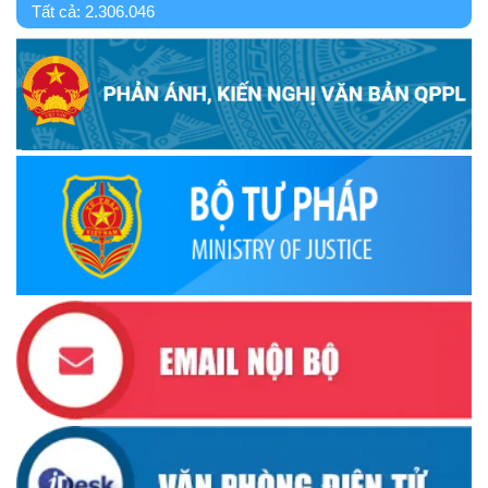
Tất cả:
2.306.046
Ủy ban Thường vụ Quốc hội ban hành Nghị quyết mới,
hoàn thiện quy trình bầu cử
(30/10/2025)
Quyết định ban hành danh sách thành viên Hội đồng phối
hợp phổ biến, giáo dục pháp luật tỉnh Đắk Lắk
(22/10/2025)
Đắk Lắk triển khai Cuộc vận động “Toàn dân rèn luyện
thân thể theo gương Bác Hồ vĩ đại” giai đoạn 2026-2030
(13/10/2025)
Ủy ban Mặt trận Tổ quốc Việt Nam tỉnh kêu gọi vận động
ủng hộ đồng bào khắc phục thiệt hại do bão số 10 gây ra
(12/10/2025)
UBND TỈNH ĐẮK LẮK KHUYẾN CÁO NGƯỜI DÂN TĂNG
CƯỜNG PHÒNG, CHỐNG BỆNH TẢ