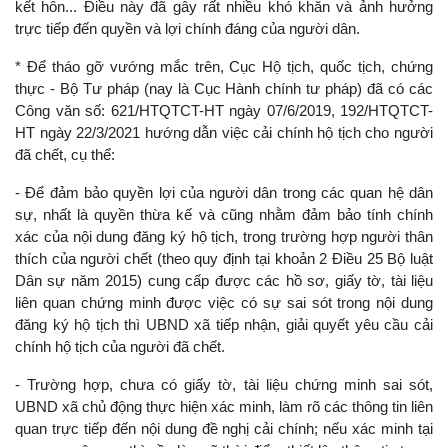
kết hôn... Điều này đã gây rất nhiều khó khăn và ảnh hưởng
trực tiếp đến quyền và lợi chính đáng của người dân.
* Để tháo gỡ vướng mắc trên, Cục Hộ tịch, quốc tịch, chứng
thực - Bộ Tư pháp (nay là Cục Hành chính tư pháp) đã có các
Công văn số: 621/HTQTCT-HT ngày 07/6/2019, 192/HTQTCT-
HT ngày 22/3/2021 hướng dẫn việc cải chính hộ tịch cho người
đã chết, cụ thể:
- Để đảm bảo quyền lợi của người dân trong các quan hệ dân
sự, nhất là quyền thừa kế và cũng nhằm đảm bảo tính chính
xác của nội dung đăng ký hộ tịch, trong trường hợp người thân
thích của người chết (theo quy định tại khoản 2 Điều 25 Bộ luật
Dân sự năm 2015) cung cấp được các hồ sơ, giấy tờ, tài liệu
liên quan chứng minh được việc có sự sai sót trong nội dung
đăng ký hộ tịch thì UBND xã tiếp nhận, giải quyết yêu cầu cải
chính hộ tịch của người đã chết.
- Trường hợp, chưa có giấy tờ, tài liệu chứng minh sai sót,
UBND xã chủ động thực hiện xác minh, làm rõ các thông tin liên
quan trực tiếp đến nội dung đề nghị cải chính; nếu xác minh tại