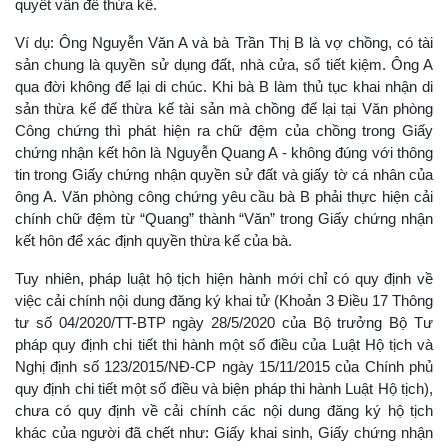
quyết vấn đề thừa kế.
Ví dụ: Ông Nguyễn Văn A và bà Trần Thị B là vợ chồng, có tài
sản chung là quyền sử dụng đất, nhà cửa, sổ tiết kiệm. Ông A
qua đời không để lại di chúc. Khi bà B làm thủ tục khai nhận di
sản thừa kế để thừa kế tài sản mà chồng để lại tại Văn phòng
Công chứng thì phát hiện ra chữ đệm của chồng trong Giấy
chứng nhận kết hôn là Nguyễn Quang A - không đúng với thông
tin trong Giấy chứng nhận quyền sử đất và giấy tờ cá nhân của
ông A. Văn phòng công chứng yêu cầu bà B phải thực hiện cải
chính chữ đệm từ “Quang” thành “Văn” trong Giấy chứng nhận
kết hôn để xác định quyền thừa kế của bà.
Tuy nhiên, pháp luật hộ tịch hiện hành mới chỉ có quy định về
việc cải chính nội dung đăng ký khai tử (Khoản 3 Điều 17 Thông
tư số 04/2020/TT-BTP ngày 28/5/2020 của Bộ trưởng Bộ Tư
pháp quy định chi tiết thi hành một số điều của Luật Hộ tịch và
Nghị định số 123/2015/NĐ-CP ngày 15/11/2015 của Chính phủ
quy định chi tiết một số điều và biện pháp thi hành Luật Hộ tịch),
chưa có quy định về cải chính các nội dung đăng ký hộ tịch
khác của người đã chết như: Giấy khai sinh, Giấy chứng nhận