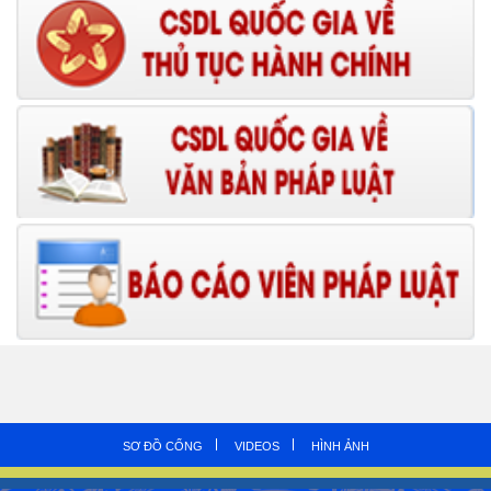
SƠ ĐỒ CỔNG
VIDEOS
HÌNH ẢNH