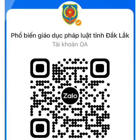
(13/10/2025)
Ủy ban Mặt trận Tổ quốc Việt Nam tỉnh kêu gọi vận động
ủng hộ đồng bào khắc phục thiệt hại do bão số 10 gây ra
(12/10/2025)
UBND TỈNH ĐẮK LẮK KHUYẾN CÁO NGƯỜI DÂN TĂNG
CƯỜNG PHÒNG, CHỐNG BỆNH TẢ
(09/10/2025)
Bộ Quốc phòng công bố thủ tục hành chính đủ điều kiện
tái cấu trúc thực hiện toàn trình, một phần trên môi trường
điện tử
(09/10/2025)
Bộ Chính trị, Ban Bí thư kết luận về phân cấp, phân quyền
trong vận hành chính quyền địa phương 2 cấp
(08/10/2025)