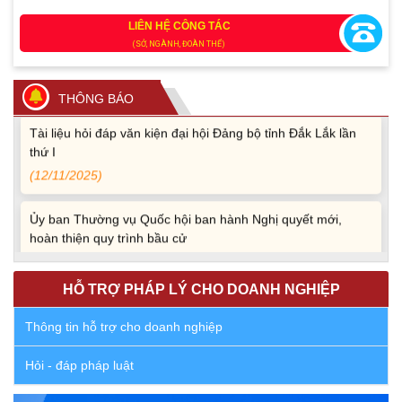
LIÊN HỆ CÔNG TÁC
Quy định xử phạt vi phạm vi định giao thông đường bộ
(SỞ, NGÀNH, ĐOÀN THỂ)
theo Nghị định 168
(13/11/2025)
THÔNG BÁO
Tài liệu hỏi đáp văn kiện đại hội Đảng bộ tỉnh Đắk Lắk lần
thứ I
(12/11/2025)
Ủy ban Thường vụ Quốc hội ban hành Nghị quyết mới,
hoàn thiện quy trình bầu cử
(30/10/2025)
HỖ TRỢ PHÁP LÝ CHO DOANH NGHIỆP
Quyết định ban hành danh sách thành viên Hội đồng phối
hợp phổ biến, giáo dục pháp luật tỉnh Đắk Lắk
Thông tin hỗ trợ cho doanh nghiệp
(22/10/2025)
Hỏi - đáp pháp luật
Đắk Lắk triển khai Cuộc vận động “Toàn dân rèn luyện
thân thể theo gương Bác Hồ vĩ đại” giai đoạn 2026-2030