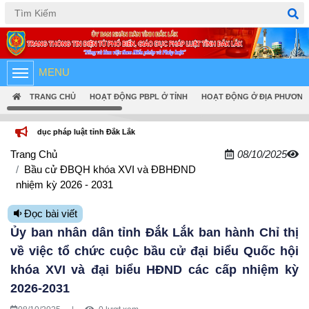
Tiếng Việt
English
MENU
TRANG CHỦ
HOẠT ĐỘNG PBPL Ở TỈNH
HOẠT ĐỘNG Ở ĐỊA PHƯƠNG
 tỉnh Đắk Lắk
Trang Chủ
08/10/2025
Bầu cử ĐBQH khóa XVI và ĐBHĐND
nhiệm kỳ 2026 - 2031
Đọc bài viết
Ủy ban nhân dân tỉnh Đắk Lắk ban hành Chỉ thị
về việc tổ chức cuộc bầu cử đại biểu Quốc hội
khóa XVI và đại biểu HĐND các cấp nhiệm kỳ
2026-2031