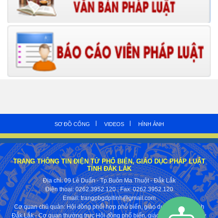
SƠ ĐỒ CỔNG
VIDEOS
HÌNH ẢNH
TRANG THÔNG TIN ĐIỆN TỬ PHỔ BIẾN, GIÁO DỤC PHÁP LUẬT
TỈNH ĐẮK LẮK
Địa chỉ: 09 Lê Duẩn - Tp.Buôn Ma Thuột - Đắk Lắk
Điện thoại: 0262.3952.120
; Fax:
0262.3952.120
Email: trangpbgdpltinh@gmail.com
Cơ quan chủ quản: Hội đồng phối hợp phổ biến, giáo dục pháp luật tỉnh
Đắk Lắk - Cơ quan thường trực Hội đồng phổ biến, giáo dục pháp luật Sở