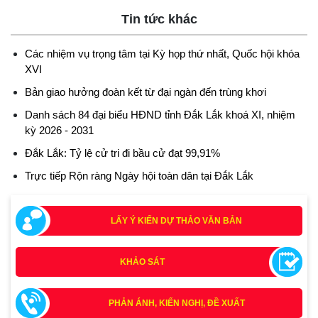
Tin tức khác
Các nhiệm vụ trọng tâm tại Kỳ họp thứ nhất, Quốc hội khóa
XVI
Bản giao hưởng đoàn kết từ đại ngàn đến trùng khơi
Danh sách 84 đại biểu HĐND tỉnh Đắk Lắk khoá XI, nhiệm
kỳ 2026 - 2031
Đắk Lắk: Tỷ lệ cử tri đi bầu cử đạt 99,91%
Trực tiếp Rộn ràng Ngày hội toàn dân tại Đắk Lắk
LẤY Ý KIẾN DỰ THẢO VĂN BẢN
KHẢO SÁT
Tích cực tham gia góp ý, tuyên truyền dự thảo Bộ luật Hình
sự (sửa đổi) và Luật Tổ chức cơ quan điều tra (sửa đổi)
PHẢN ÁNH, KIẾN NGHỊ, ĐỀ XUẤT
(24/07/2026)