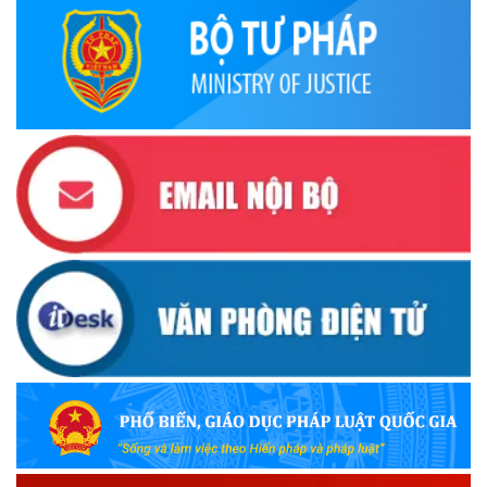
(22/10/2025)
Đắk Lắk triển khai Cuộc vận động “Toàn dân rèn luyện
thân thể theo gương Bác Hồ vĩ đại” giai đoạn 2026-2030
(13/10/2025)
Ủy ban Mặt trận Tổ quốc Việt Nam tỉnh kêu gọi vận động
ủng hộ đồng bào khắc phục thiệt hại do bão số 10 gây ra
(12/10/2025)
UBND TỈNH ĐẮK LẮK KHUYẾN CÁO NGƯỜI DÂN TĂNG
CƯỜNG PHÒNG, CHỐNG BỆNH TẢ
(09/10/2025)
Bộ Quốc phòng công bố thủ tục hành chính đủ điều kiện
tái cấu trúc thực hiện toàn trình, một phần trên môi trường
điện tử
(09/10/2025)