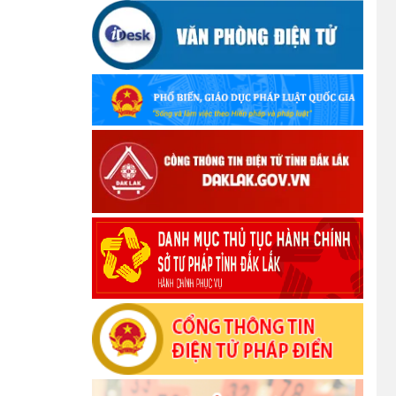
Ủy ban Mặt trận Tổ quốc Việt Nam tỉnh
kêu gọi vận động ủng hộ đồng bào khắc
phục thiệt hại do bão số 10 gây ra
(12/10/2025)
UBND TỈNH ĐẮK LẮK KHUYẾN CÁO
NGƯỜI DÂN TĂNG CƯỜNG PHÒNG,
CHỐNG BỆNH TẢ
(09/10/2025)
Bộ Quốc phòng công bố thủ tục hành
chính đủ điều kiện tái cấu trúc thực hiện
toàn trình, một phần trên môi trường điện
tử
(09/10/2025)
Bộ Chính trị, Ban Bí thư kết luận về phân
cấp, phân quyền trong vận hành chính
quyền địa phương 2 cấp
(08/10/2025)