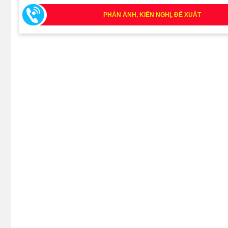
PHẢN ÁNH, KIẾN NGHỊ, ĐỀ XUẤT