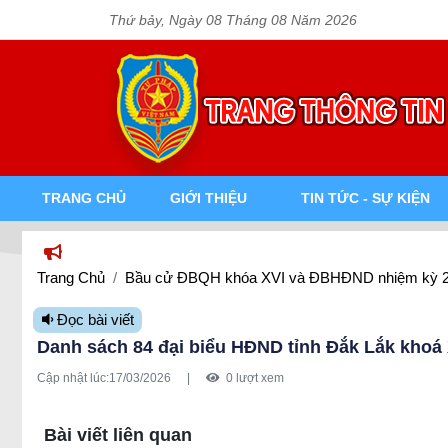
Thứ bảy, Ngày 08 Tháng 08 Năm 2026
TRANG CHỦ
GIỚI THIỆU
TIN TỨC - SỰ KIỆN
Trang Chủ
Bầu cử ĐBQH khóa XVI và ĐBHĐND nhiệm kỳ 2
Đọc bài viết
Danh sách 84 đại biểu HĐND tỉnh Đắk Lắk khoá X
Cập nhật lúc:
17/03/2026
|
0 lượt xem
Lấy link copy
Bài viết liên quan