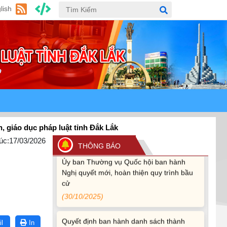
thảo Bộ luật Hình sự (sửa đổi) và Luật Tổ
lish
chức cơ quan điều tra (sửa đổi)
(24/07/2026)
Quy định xử phạt vi phạm vi định giao
thông đường bộ theo Nghị định 168
(13/11/2025)
Tài liệu hỏi đáp văn kiện đại hội Đảng bộ
tỉnh Đắk Lắk lần thứ I
(12/11/2025)
ục pháp luật tỉnh Đắk Lắk
úc:
17/03/2026
THÔNG BÁO
Ủy ban Thường vụ Quốc hội ban hành
Nghị quyết mới, hoàn thiện quy trình bầu
cử
(30/10/2025)
Quyết định ban hành danh sách thành
viên Hội đồng phối hợp phổ biến, giáo
l
In