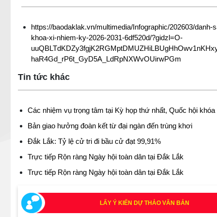
https://baodaklak.vn/multimedia/Infographic/202603/danh-s
khoa-xi-nhiem-ky-2026-2031-6df520d/?gidzl=O-
uuQBLTdKDZy3fgjK2RGMptDMUZHiLBUgHhOwv1nKHxy
haR4Gd_rP6t_GyD5A_LdRpNXWvOUirwPGm
Tin tức khác
Các nhiệm vụ trọng tâm tại Kỳ họp thứ nhất, Quốc hội khóa
Bản giao hưởng đoàn kết từ đại ngàn đến trùng khơi
Đắk Lắk: Tỷ lệ cử tri đi bầu cử đạt 99,91%
Trực tiếp Rộn ràng Ngày hội toàn dân tại Đắk Lắk
Trực tiếp Rộn ràng Ngày hội toàn dân tại Đắk Lắk
LẤY Ý KIẾN DỰ THẢO VĂN BẢN