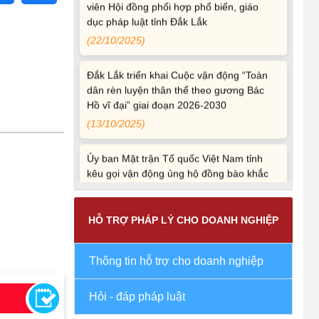
dục pháp luật tỉnh Đắk Lắk
(22/10/2025)
Đắk Lắk triển khai Cuộc vận động “Toàn
dân rèn luyện thân thể theo gương Bác
Hồ vĩ đại” giai đoạn 2026-2030
(13/10/2025)
Ủy ban Mặt trận Tổ quốc Việt Nam tỉnh
kêu gọi vận động ủng hộ đồng bào khắc
phục thiệt hại do bão số 10 gây ra
(12/10/2025)
HỖ TRỢ PHÁP LÝ CHO DOANH NGHIỆP
UBND TỈNH ĐẮK LẮK KHUYẾN CÁO
NGƯỜI DÂN TĂNG CƯỜNG PHÒNG,
CHỐNG BỆNH TẢ
Thông tin hỗ trợ cho doanh nghiệp
(09/10/2025)
Hỏi - đáp pháp luật
Bộ Quốc phòng công bố thủ tục hành