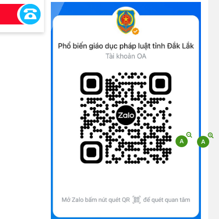
chính đủ điều kiện tái cấu trúc thực hiện
toàn trình, một phần trên môi trường điện
tử
(09/10/2025)
Bộ Chính trị, Ban Bí thư kết luận về phân
cấp, phân quyền trong vận hành chính
quyền địa phương 2 cấp
(08/10/2025)
Tích cực tham gia góp ý, tuyên truyền dự
thảo Bộ luật Hình sự (sửa đổi) và Luật Tổ
chức cơ quan điều tra (sửa đổi)
(24/07/2026)
Quy định xử phạt vi phạm vi định giao
thông đường bộ theo Nghị định 168
(13/11/2025)