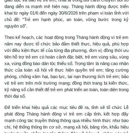
đang diễn ra mạnh mẽ hiện nay. Tháng hành động được triển
khai từ ngày 01/6 đến ngày 30/6/2026 trên phạm vi toàn tỉnh với
chủ đề: “Trẻ em hạnh phúc, an toàn, vững bước trong kỷ
nguyên số”.
Theo kế hoạch, các hoạt động trong Tháng hành động vì trẻ em
năm nay được tổ chức bảo đảm thiết thực, hiệu quả, phù hợp
với điều kiện thực tế của từng địa phương, đơn vị; đồng thời ưu
tiên hỗ trợ trẻ em có hoàn cảnh đặc biệt, trẻ em vùng sâu, vùng
xa, vùng đồng bào dân tộc thiểu số. Trọng tâm là nâng cao nhận
thức của toàn xã hội về thực hiện quyền trẻ em; tăng cường
phòng, chống xâm hại, bạo lực, tai nạn thương tích trẻ em; bảo
vệ trẻ em trên môi trường mạng; đồng thời trang bị kiến thức,
kỹ năng số cần thiết để trẻ em phát triển an toàn, toàn diện trong
thời đại số.
Để triển khai hiệu quả các mục tiêu đề ra, tỉnh sẽ tổ chức Lễ
phát động Tháng hành động vì trẻ em cấp tỉnh, kết hợp đẩy
mạnh công tác truyền thông thông qua nhiều hình thức như báo
chí, hệ thống thông tin cơ sở, mạng xã hội, băng rôn, khẩu hiệu