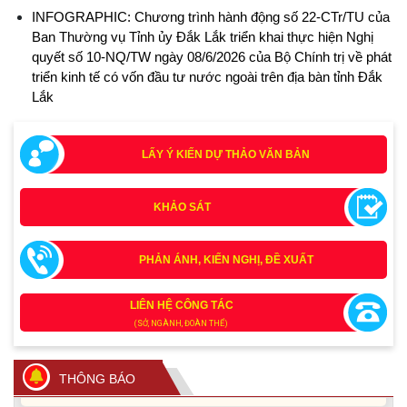
INFOGRAPHIC: Chương trình hành động số 22-CTr/TU của
Ban Thường vụ Tỉnh ủy Đắk Lắk triển khai thực hiện Nghị
quyết số 10-NQ/TW ngày 08/6/2026 của Bộ Chính trị về phát
triển kinh tế có vốn đầu tư nước ngoài trên địa bàn tỉnh Đắk
Lắk
LẤY Ý KIẾN DỰ THẢO VĂN BẢN
KHẢO SÁT
Tích cực tham gia góp ý, tuyên truyền dự thảo Bộ luật Hình
PHẢN ÁNH, KIẾN NGHỊ, ĐỀ XUẤT
sự (sửa đổi) và Luật Tổ chức cơ quan điều tra (sửa đổi)
(24/07/2026)
LIÊN HỆ CÔNG TÁC
(SỞ, NGÀNH, ĐOÀN THỂ)
Quy định xử phạt vi phạm vi định giao thông đường bộ
theo Nghị định 168
(13/11/2025)
THÔNG BÁO