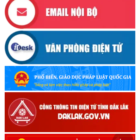
Ủy ban Mặt trận Tổ quốc Việt Nam tỉnh kêu gọi vận động
ủng hộ đồng bào khắc phục thiệt hại do bão số 10 gây ra
(12/10/2025)
UBND TỈNH ĐẮK LẮK KHUYẾN CÁO NGƯỜI DÂN TĂNG
CƯỜNG PHÒNG, CHỐNG BỆNH TẢ
(09/10/2025)
Bộ Quốc phòng công bố thủ tục hành chính đủ điều kiện
tái cấu trúc thực hiện toàn trình, một phần trên môi trường
điện tử
(09/10/2025)
Bộ Chính trị, Ban Bí thư kết luận về phân cấp, phân quyền
trong vận hành chính quyền địa phương 2 cấp
(08/10/2025)