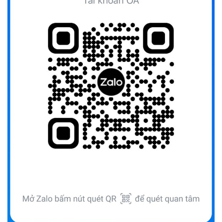
UBND TỈNH ĐẮK LẮK KHUYẾN CÁO NGƯỜI DÂN TĂNG
CƯỜNG PHÒNG, CHỐNG BỆNH TẢ
(09/10/2025)
Bộ Quốc phòng công bố thủ tục hành chính đủ điều kiện
tái cấu trúc thực hiện toàn trình, một phần trên môi trường
điện tử
(09/10/2025)
Bộ Chính trị, Ban Bí thư kết luận về phân cấp, phân quyền
trong vận hành chính quyền địa phương 2 cấp
(08/10/2025)
Tích cực tham gia góp ý, tuyên truyền dự thảo Bộ luật Hình
sự (sửa đổi) và Luật Tổ chức cơ quan điều tra (sửa đổi)
(24/07/2026)