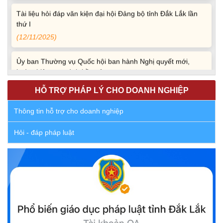
Tài liệu hỏi đáp văn kiện đại hội Đảng bộ tỉnh Đắk Lắk lần
thứ I
(12/11/2025)
Ủy ban Thường vụ Quốc hội ban hành Nghị quyết mới,
hoàn thiện quy trình bầu cử
(30/10/2025)
HỖ TRỢ PHÁP LÝ CHO DOANH NGHIỆP
Quyết định ban hành danh sách thành viên Hội đồng phối
Thông tin hỗ trợ cho doanh nghiệp
hợp phổ biến, giáo dục pháp luật tỉnh Đắk Lắk
(22/10/2025)
Hỏi - đáp pháp luật
Đắk Lắk triển khai Cuộc vận động “Toàn dân rèn luyện
thân thể theo gương Bác Hồ vĩ đại” giai đoạn 2026-2030
(13/10/2025)
Ủy ban Mặt trận Tổ quốc Việt Nam tỉnh kêu gọi vận động
ủng hộ đồng bào khắc phục thiệt hại do bão số 10 gây ra
(12/10/2025)