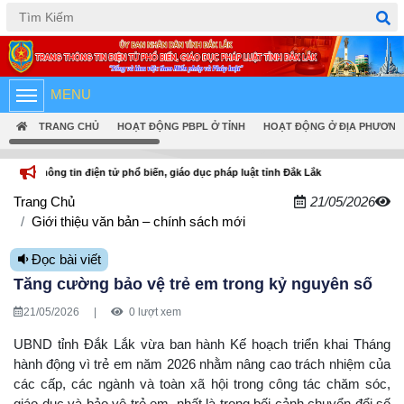
Tiếng Việt
English
MENU
TRANG CHỦ
HOẠT ĐỘNG PBPL Ở TỈNH
HOẠT ĐỘNG Ở ĐỊA PHƯƠNG
n điện tử phổ biến, giáo dục pháp luật tỉnh Đắk Lắk
Trang Chủ
21/05/2026
Giới thiệu văn bản – chính sách mới
Đọc bài viết
Tăng cường bảo vệ trẻ em trong kỷ nguyên số
21/05/2026
|
0 lượt xem
UBND tỉnh Đắk Lắk vừa ban hành Kế hoạch triển khai Tháng
hành động vì trẻ em năm 2026 nhằm nâng cao trách nhiệm của
các cấp, các ngành và toàn xã hội trong công tác chăm sóc,
giáo dục và bảo vệ trẻ em, nhất là trong bối cảnh chuyển đổi số