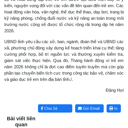
kiến, nguyện vọng đối với các vấn đề liên quan đến trẻ em. Các
hoạt động văn hóa, văn nghệ, thể dục thể thao, dạy bơi, trang bị
kỹ năng phòng, chống đuối nước và kỹ năng an toàn trong môi
trường nước cũng sẽ được tổ chức rộng rãi trong dịp hè năm
2026.
UBND tỉnh yêu cầu các sở, ban, ngành, đoàn thể và UBND các
xã, phường chủ động xây dựng kế hoạch triển khai cụ thể; tăng
cường phối hợp, bố trí nguồn lực và thường xuyên kiểm tra,
giám sát việc thực hiện. Qua đó, Tháng hành động vì trẻ em
năm 2026 không chỉ là đợt cao điểm tuyên truyền mà còn góp
phần tạo chuyển biến tích cực trong công tác bảo vệ, chăm sóc
và giáo dục trẻ em trên địa bàn tỉnh./.
Đặng Hợi
Lấy link copy
Chia Sẻ
Gửi Email
In
Bài viết liên
quan