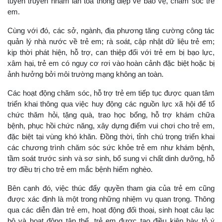
tuyên truyền nhằm lan tỏa thông điệp về bảo vệ, chăm sóc trẻ
em.
Cùng với đó, các sở, ngành, địa phương tăng cường công tác
quản lý nhà nước về trẻ em; rà soát, cập nhật dữ liệu trẻ em;
kịp thời phát hiện, hỗ trợ, can thiệp đối với trẻ em bị bạo lực,
xâm hại, trẻ em có nguy cơ rơi vào hoàn cảnh đặc biệt hoặc bị
ảnh hưởng bởi môi trường mạng không an toàn.
Các hoạt động chăm sóc, hỗ trợ trẻ em tiếp tục được quan tâm
triển khai thông qua việc huy động các nguồn lực xã hội để tổ
chức thăm hỏi, tặng quà, trao học bổng, hỗ trợ khám chữa
bệnh, phục hồi chức năng, xây dựng điểm vui chơi cho trẻ em,
đặc biệt tại vùng khó khăn. Đồng thời, tỉnh chú trọng triển khai
các chương trình chăm sóc sức khỏe trẻ em như khám bệnh,
tầm soát trước sinh và sơ sinh, bổ sung vi chất dinh dưỡng, hỗ
trợ điều trị cho trẻ em mắc bệnh hiểm nghèo.
Bên cạnh đó, việc thúc đẩy quyền tham gia của trẻ em cũng
được xác định là một trong những nhiệm vụ quan trọng. Thông
qua các diễn đàn trẻ em, hoạt động đối thoại, sinh hoạt câu lạc
bộ và hoạt động tập thể, trẻ em được tạo điều kiện bày tỏ ý