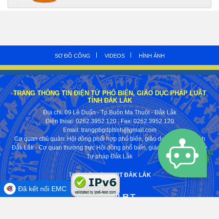
SƠ ĐỒ CỔNG
VIDEOS
HÌNH ẢNH
TRANG THÔNG TIN ĐIỆN TỬ PHỔ BIẾN, GIÁO DỤC PHÁP LUẬT
TỈNH ĐẮK LẮK
Địa chỉ: 09 Lê Duẩn - Tp.Buôn Ma Thuột - Đắk Lắk
Điện thoại: 0262.3952.120
; Fax:
0262.3952.120
Email: trangpbgdpltinh@gmail.com
Cơ quan chủ quản: Hội đồng phối hợp phổ biến, giáo dục pháp luật tỉnh
Đắk Lắk - Cơ quan thường trực Hội đồng phổ biến, giáo dục pháp luật Sở
Tư pháp Đắk Lắk
Thực hiện bởi
VNPT ĐẮK LẮK
Đã kết nối EMC