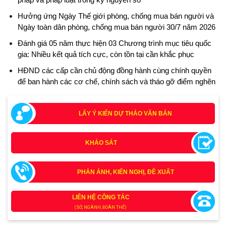
Hưởng ứng Ngày Thế giới phòng, chống mua bán người và
Ngày toàn dân phòng, chống mua bán người 30/7 năm 2026
Đánh giá 05 năm thực hiện 03 Chương trình mục tiêu quốc
gia: Nhiều kết quả tích cực, còn tồn tại cần khắc phục
HĐND các cấp cần chủ động đồng hành cùng chính quyền
để ban hành các cơ chế, chính sách và tháo gỡ điểm nghẽn
LẤY Ý KIẾN DỰ THẢO VĂN BẢN
KHẢO SÁT
Tích cực tham gia góp ý, tuyên truyền dự thảo Bộ luật Hình
PHẢN ÁNH, KIẾN NGHỊ, ĐỀ XUẤT
sự (sửa đổi) và Luật Tổ chức cơ quan điều tra (sửa đổi)
(24/07/2026)
LIÊN HỆ CÔNG TÁC
(SỞ, NGÀNH, ĐOÀN THỂ)
Quy định xử phạt vi phạm vi định giao thông đường bộ
theo Nghị định 168