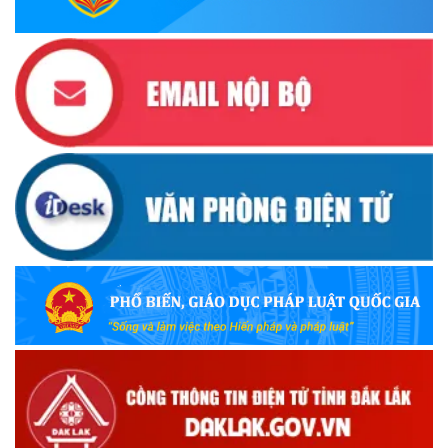
Đắk Lắk triển khai Cuộc vận động “Toàn dân rèn luyện
thân thể theo gương Bác Hồ vĩ đại” giai đoạn 2026-2030
(13/10/2025)
Ủy ban Mặt trận Tổ quốc Việt Nam tỉnh kêu gọi vận động
ủng hộ đồng bào khắc phục thiệt hại do bão số 10 gây ra
(12/10/2025)
UBND TỈNH ĐẮK LẮK KHUYẾN CÁO NGƯỜI DÂN TĂNG
CƯỜNG PHÒNG, CHỐNG BỆNH TẢ
(09/10/2025)
Bộ Quốc phòng công bố thủ tục hành chính đủ điều kiện
tái cấu trúc thực hiện toàn trình, một phần trên môi trường
điện tử
(09/10/2025)
Bộ Chính trị, Ban Bí thư kết luận về phân cấp, phân quyền
trong vận hành chính quyền địa phương 2 cấp