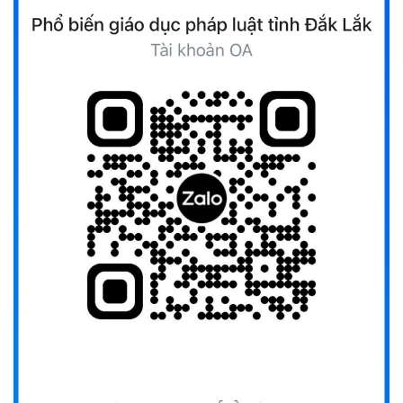
Ủy ban Mặt trận Tổ quốc Việt Nam tỉnh kêu gọi vận động
ủng hộ đồng bào khắc phục thiệt hại do bão số 10 gây ra
(12/10/2025)
UBND TỈNH ĐẮK LẮK KHUYẾN CÁO NGƯỜI DÂN TĂNG
CƯỜNG PHÒNG, CHỐNG BỆNH TẢ
(09/10/2025)
Bộ Quốc phòng công bố thủ tục hành chính đủ điều kiện
tái cấu trúc thực hiện toàn trình, một phần trên môi trường
điện tử
(09/10/2025)
Bộ Chính trị, Ban Bí thư kết luận về phân cấp, phân quyền
trong vận hành chính quyền địa phương 2 cấp
(08/10/2025)
Tích cực tham gia góp ý, tuyên truyền dự thảo Bộ luật Hình
sự (sửa đổi) và Luật Tổ chức cơ quan điều tra (sửa đổi)