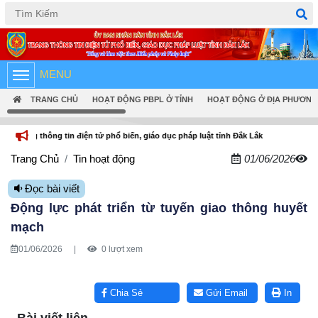
Tiếng Việt
English
MENU
TRANG CHỦ
HOẠT ĐỘNG PBPL Ở TỈNH
HOẠT ĐỘNG Ở ĐỊA PHƯƠNG
in điện tử phổ biến, giáo dục pháp luật tỉnh Đắk Lắk
Trang Chủ
Tin hoạt động
01/06/2026
Đọc bài viết
Ðộng lực phát triển từ tuyến giao thông huyết
mạch
01/06/2026
|
0 lượt xem
Lấy link copy
Chia Sẻ
Gửi Email
In