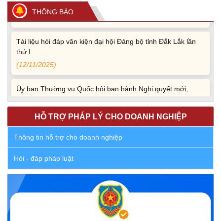
(13/11/2025)
THÔNG BÁO
Tài liệu hỏi đáp văn kiện đại hội Đảng bộ tỉnh Đắk Lắk lần
thứ I
(12/11/2025)
Ủy ban Thường vụ Quốc hội ban hành Nghị quyết mới,
hoàn thiện quy trình bầu cử
(30/10/2025)
HỖ TRỢ PHÁP LÝ CHO DOANH NGHIỆP
Quyết định ban hành danh sách thành viên Hội đồng phối
Thông tin hỗ trợ cho doanh nghiệp
hợp phổ biến, giáo dục pháp luật tỉnh Đắk Lắk
(22/10/2025)
Hỏi - đáp pháp luật
Đắk Lắk triển khai Cuộc vận động “Toàn dân rèn luyện
thân thể theo gương Bác Hồ vĩ đại” giai đoạn 2026-2030
(13/10/2025)