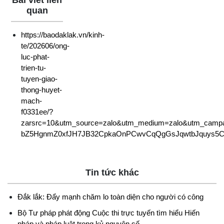
Bài viết liên
quan
https://baodaklak.vn/kinh-
te/202606/ong-
luc-phat-
trien-tu-
tuyen-giao-
thong-huyet-
mach-
f0331ee/?
zarsrc=10&utm_source=zalo&utm_medium=zalo&utm_campa
bZ5HgnmZ0xfJH7JB32CpkaOnPCwvCqQgGsJqwtbJquys5
Tin tức khác
Đắk lắk: Đẩy mạnh chăm lo toàn diện cho người có công
Bộ Tư pháp phát động Cuộc thi trực tuyến tìm hiểu Hiến
pháp và pháp luật trong kỷ nguyên số