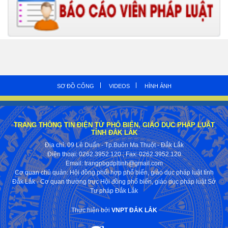
SƠ ĐỒ CỔNG
VIDEOS
HÌNH ẢNH
TRANG THÔNG TIN ĐIỆN TỬ PHỔ BIẾN, GIÁO DỤC PHÁP LUẬT
TỈNH ĐẮK LẮK
Địa chỉ: 09 Lê Duẩn - Tp.Buôn Ma Thuột - Đắk Lắk
Điện thoại: 0262.3952.120
; Fax:
0262.3952.120
Email: trangpbgdpltinh@gmail.com
Cơ quan chủ quản: Hội đồng phối hợp phổ biến, giáo dục pháp luật tỉnh
Đắk Lắk - Cơ quan thường trực Hội đồng phổ biến, giáo dục pháp luật Sở
Tư pháp Đắk Lắk
Thực hiện bởi
VNPT ĐẮK LẮK