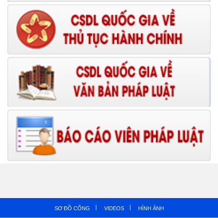
SƠ ĐỒ CỔNG
VIDEOS
HÌNH ẢNH