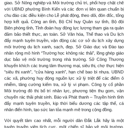
giao. Sở Nông nghiệp và Môi trường chủ trì, phối hợp chặt chẽ
với UBND phường Bình Kiến và các đơn vị liên quan chuẩn bị
chu đáo các điều kiện cho Lễ phát động, theo dõi, đôn đốc, tổng
hợp kết quả. Công an tỉnh, Bộ Chỉ huy Quân sự tỉnh, Bộ đội
Biên phòng tỉnh, Tỉnh đoàn huy động lực lượng tham gia ra quân
đảm bảo thiết thực, an toàn. Sở Văn hóa, Thể thao và Du lịch
đẩy mạnh tuyên truyền, vận động các cơ sở du lịch xây dựng
môi trường du lịch xanh, sạch, đẹp. Sở Giáo dục và Đào tạo
nhân rộng mô hình “Trường học không rác thải”, lồng ghép giáo
dục bảo vệ môi trường trong nhà trường. Sở Công Thương
khuyến khích các trung tâm thương mại, siêu thị, chợ thực hiện
“siêu thị xanh”, “cửa hàng xanh”, hạn chế bao bì nhựa. UBND
các xã, phường huy động nguồn lực xử lý triệt để các điểm ô
nhiễm, tăng cường kiểm tra, xử lý vi phạm. Công ty cổ phần
Môi trường đô thị bố trí nhân lực, phương tiện thu gom, vận
chuyển rác thải phát sinh. Báo và Phát thanh – Truyền hình tỉnh
đẩy mạnh tuyên truyền, kịp thời biểu dương các tập thể, cá
nhân điển hình, tạo sức lan tỏa mạnh mẽ trong cộng đồng.
Với quyết tâm cao nhất, mỗi người dân Đắk Lắk hãy là một
tuyên truyền viên tích cực, một chiến sĩ bảo vệ môi trường,