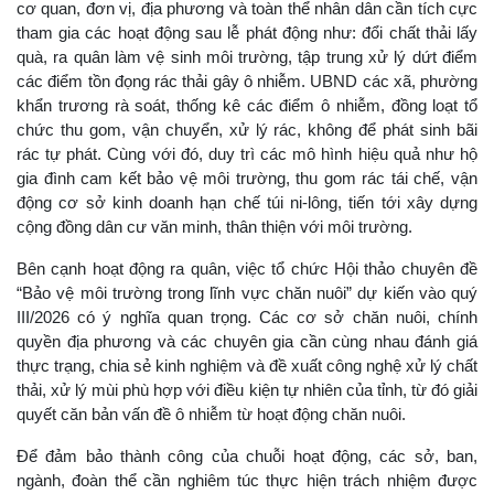
cơ quan, đơn vị, địa phương và toàn thể nhân dân cần tích cực
tham gia các hoạt động sau lễ phát động như: đổi chất thải lấy
quà, ra quân làm vệ sinh môi trường, tập trung xử lý dứt điểm
các điểm tồn đọng rác thải gây ô nhiễm. UBND các xã, phường
khẩn trương rà soát, thống kê các điểm ô nhiễm, đồng loạt tổ
chức thu gom, vận chuyển, xử lý rác, không để phát sinh bãi
rác tự phát. Cùng với đó, duy trì các mô hình hiệu quả như hộ
gia đình cam kết bảo vệ môi trường, thu gom rác tái chế, vận
động cơ sở kinh doanh hạn chế túi ni-lông, tiến tới xây dựng
cộng đồng dân cư văn minh, thân thiện với môi trường.
Bên cạnh hoạt động ra quân, việc tổ chức Hội thảo chuyên đề
“Bảo vệ môi trường trong lĩnh vực chăn nuôi” dự kiến vào quý
III/2026 có ý nghĩa quan trọng. Các cơ sở chăn nuôi, chính
quyền địa phương và các chuyên gia cần cùng nhau đánh giá
thực trạng, chia sẻ kinh nghiệm và đề xuất công nghệ xử lý chất
thải, xử lý mùi phù hợp với điều kiện tự nhiên của tỉnh, từ đó giải
quyết căn bản vấn đề ô nhiễm từ hoạt động chăn nuôi.
Để đảm bảo thành công của chuỗi hoạt động, các sở, ban,
ngành, đoàn thể cần nghiêm túc thực hiện trách nhiệm được