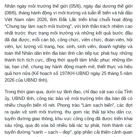
Nhân ngày môi trường thế giới (05/6), ngày đại dương thế giới
(08/6), tháng hành động vì môi trường và tuần lễ biển và hải đảo
Việt Nam năm 2026, tỉnh Đắk Lắk triển khai chuỗi hoạt động
“Chung tay làm sạch môi trường”, với tinh thần trách nhiệm cao
nhất trước thực trạng môi trường và những kết quả bước đầu
đã đạt được, mỗi cán bộ, công chức, viên chức, đoàn viên, hội
viên, lực lượng vũ trang, học sinh, sinh viên, doanh nghiệp và
toàn thể Nhân dân trên địa bàn tỉnh cần tiếp tục phát huy những
thành tích tích cực, đồng thời quyết tâm khắc phục những tồn
tại, hạn chế, chung tay hành động mạnh mẽ, thiết thực và hiệu
quả hơn nữa (Kế hoạch số 197/KH-UBND ngày 25 tháng 5 năm
2026 của UBND tỉnh).
Trong thời gian qua, dưới sự lãnh đạo, chỉ đạo sát sao của Tỉnh
ủy, UBND tỉnh, công tác bảo vệ môi trường trên địa bàn đã có
nhiều chuyển biến rõ nét. Phong trào “Làm sạch biển”, các đợt
ra quân vệ sinh môi trường, thu gom rác thải tại khu dân cư,
tuyến đường giao thông, khu vực công cộng đã được triển khai
sâu rộng, qua đó xóa bỏ nhiều bãi rác tự phát, hình thành các
tuyến đường “xanh – sạch – đẹp”, góp phần cải thiện cảnh quan