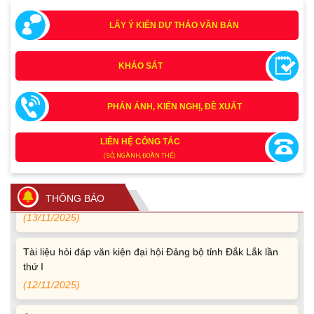
LẤY Ý KIẾN DỰ THẢO VĂN BẢN
KHẢO SÁT
PHẢN ÁNH, KIẾN NGHỊ, ĐỀ XUẤT
Tích cực tham gia góp ý, tuyên truyền dự thảo Bộ luật Hình
sự (sửa đổi) và Luật Tổ chức cơ quan điều tra (sửa đổi)
(24/07/2026)
LIÊN HỆ CÔNG TÁC
(SỞ, NGÀNH, ĐOÀN THỂ)
Quy định xử phạt vi phạm vi định giao thông đường bộ
theo Nghị định 168
THÔNG BÁO
(13/11/2025)
Tài liệu hỏi đáp văn kiện đại hội Đảng bộ tỉnh Đắk Lắk lần
thứ I
(12/11/2025)
Ủy ban Thường vụ Quốc hội ban hành Nghị quyết mới,