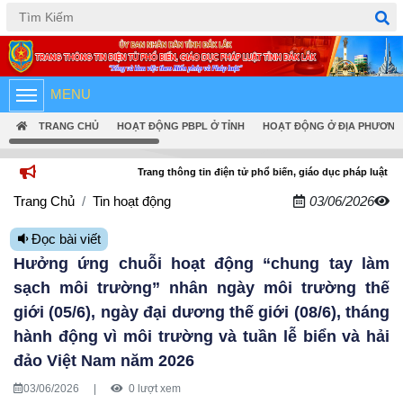
Tiếng Việt
English
MENU
TRANG CHỦ
HOẠT ĐỘNG PBPL Ở TỈNH
HOẠT ĐỘNG Ở ĐỊA PHƯƠNG
Trang thông tin điện tử phổ biến, giáo dục pháp luật tỉnh Đắk Lắk
Trang Chủ
Tin hoạt động
03/06/2026
Đọc bài viết
Hưởng ứng chuỗi hoạt động “chung tay làm
sạch môi trường” nhân ngày môi trường thế
giới (05/6), ngày đại dương thế giới (08/6), tháng
hành động vì môi trường và tuần lễ biển và hải
đảo Việt Nam năm 2026
03/06/2026
|
0 lượt xem