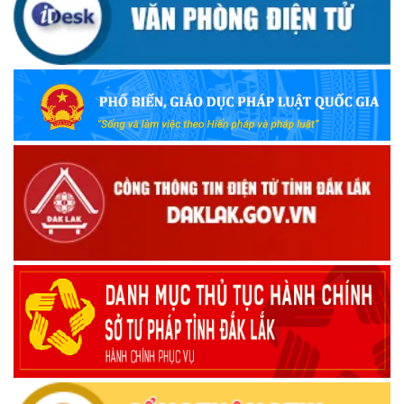
UBND TỈNH ĐẮK LẮK KHUYẾN CÁO NGƯỜI DÂN TĂNG
CƯỜNG PHÒNG, CHỐNG BỆNH TẢ
(09/10/2025)
Bộ Quốc phòng công bố thủ tục hành chính đủ điều kiện
tái cấu trúc thực hiện toàn trình, một phần trên môi trường
điện tử
(09/10/2025)
Bộ Chính trị, Ban Bí thư kết luận về phân cấp, phân quyền
trong vận hành chính quyền địa phương 2 cấp
(08/10/2025)