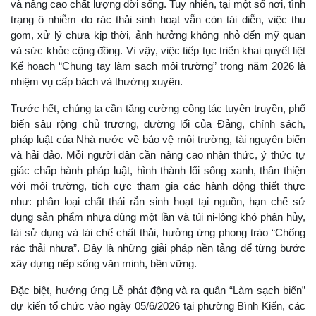
và nâng cao chất lượng đời sống. Tuy nhiên, tại một số nơi, tình
trạng ô nhiễm do rác thải sinh hoạt vẫn còn tái diễn, việc thu
gom, xử lý chưa kịp thời, ảnh hưởng không nhỏ đến mỹ quan
và sức khỏe cộng đồng. Vì vậy, việc tiếp tục triển khai quyết liệt
Kế hoạch “Chung tay làm sạch môi trường” trong năm 2026 là
nhiệm vụ cấp bách và thường xuyên.
Trước hết, chúng ta cần tăng cường công tác tuyên truyền, phổ
biến sâu rộng chủ trương, đường lối của Đảng, chính sách,
pháp luật của Nhà nước về bảo vệ môi trường, tài nguyên biển
và hải đảo. Mỗi người dân cần nâng cao nhận thức, ý thức tự
giác chấp hành pháp luật, hình thành lối sống xanh, thân thiện
với môi trường, tích cực tham gia các hành động thiết thực
như: phân loại chất thải rắn sinh hoạt tại nguồn, hạn chế sử
dụng sản phẩm nhựa dùng một lần và túi ni-lông khó phân hủy,
tái sử dụng và tái chế chất thải, hưởng ứng phong trào “Chống
rác thải nhựa”. Đây là những giải pháp nền tảng để từng bước
xây dựng nếp sống văn minh, bền vững.
Đặc biệt, hưởng ứng Lễ phát động và ra quân “Làm sạch biển”
dự kiến tổ chức vào ngày 05/6/2026 tại phường Bình Kiến, các