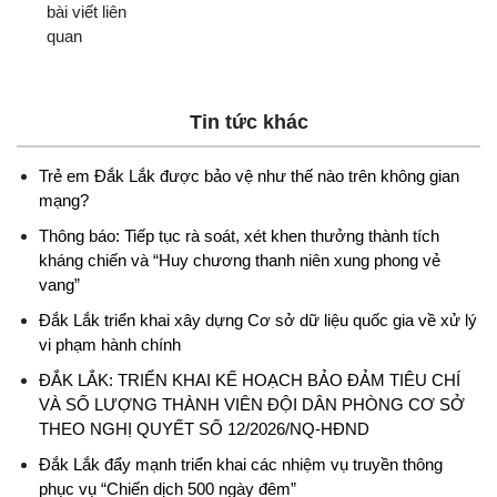
bài viết liên
quan
Tin tức khác
Trẻ em Đắk Lắk được bảo vệ như thế nào trên không gian
mạng?
Thông báo: Tiếp tục rà soát, xét khen thưởng thành tích
kháng chiến và “Huy chương thanh niên xung phong vẻ
vang”
Đắk Lắk triển khai xây dựng Cơ sở dữ liệu quốc gia về xử lý
vi phạm hành chính
ĐẮK LẮK: TRIỂN KHAI KẾ HOẠCH BẢO ĐẢM TIÊU CHÍ
VÀ SỐ LƯỢNG THÀNH VIÊN ĐỘI DÂN PHÒNG CƠ SỞ
THEO NGHỊ QUYẾT SỐ 12/2026/NQ-HĐND
Đắk Lắk đẩy mạnh triển khai các nhiệm vụ truyền thông
phục vụ “Chiến dịch 500 ngày đêm”