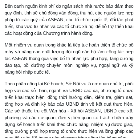
Bên cạnh nguồn kinh phí do ngân sách nhà nước bảo đảm theo
quy định, tỉnh sẽ chủ động vận động, thu hút các nguồn lực hợp
pháp từ các quỹ của ASEAN, các tổ chức quốc tế, đối tác phát
triển, khu vực tư nhân và các tổ chức xã hội để hỗ trợ triển khai
các hoạt động của Chương trình hành động.
Một nhiệm vụ quan trọng khác là tiếp tục hoàn thiện tổ chức bộ
máy và nâng cao chất lượng đội ngũ cán bộ làm công tác hợp
tác ASEAN thông qua việc bố trí nhân lực phù hợp, tăng cường
đào tạo, bồi dưỡng chuyên môn, nghiệp vụ, ngoại ngữ và kỹ
năng hội nhập quốc tế.
Theo phân công tại Kế hoạch, Sở Nội vụ là cơ quan chủ trì, phối
hợp với các sở, ban, ngành và UBND các xã, phường tổ chức
triển khai thực hiện; đồng thời hướng dẫn, kiểm tra, giám sát,
tổng hợp và định kỳ báo cáo UBND tỉnh về kết quả thực hiện.
Các sở thuộc trụ cột Văn hóa - Xã hội ASEAN, UBND các xã,
phường và các cơ quan, đơn vị liên quan có trách nhiệm xây
dựng kế hoạch triển khai theo chức năng, nhiệm vụ được giao,
tăng cường phối hợp trong tổ chức thực hiện và lồng ghép các
mục tiêu của Kế hoạch vào chương trình công tác hằng năm.