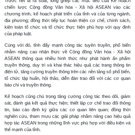
Trước hết là rà soát, lồng ghép các mục tiêu của Kế hoạch
chiến lược Cộng đồng Văn hóa - Xã hội ASEAN vào các
chương trình, kế hoạch phát triển của tỉnh và của từng ngành,
địa phương; đồng thời tiếp tục hoàn thiện cơ chế, chính sách,
kiện toàn tổ chức và tổ chức thực hiện phù hợp với quy định
của pháp luật.
Cùng với đó, tỉnh đẩy mạnh công tác tuyên truyền, phổ biến
nhằm nâng cao nhận thức về Cộng đồng Văn hóa - Xã hội
ASEAN thông qua nhiều hình thức như phát hành ấn phẩm
truyền thông, duy trì và khai thác hiệu quả các trang thông tin
điện tử, tăng cường truyền thông trên các nền tảng số phổ biến,
tổ chức tập huấn, hội thảo, diễn đàn trao đổi với các cơ quan
báo chí và truyền thông.
Kế hoạch cũng chú trọng tăng cường công tác theo dõi, giám
sát, đánh giá kết quả thực hiện; thiết lập cơ chế trao đổi thông
tin, báo cáo định kỳ giữa các cơ quan liên quan; đồng thời
nghiên cứu, tham mưu các giải pháp nhằm nâng cao hiệu quả
hợp tác ASEAN trong những lĩnh vực phù hợp với điều kiện và
thế mạnh của tỉnh.