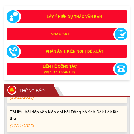
LẤY Ý KIẾN DỰ THẢO VĂN BẢN
KHẢO SÁT
Tích cực tham gia góp ý, tuyên truyền dự thảo Bộ luật Hình
PHẢN ÁNH, KIẾN NGHỊ, ĐỀ XUẤT
sự (sửa đổi) và Luật Tổ chức cơ quan điều tra (sửa đổi)
(24/07/2026)
LIÊN HỆ CÔNG TÁC
(SỞ, NGÀNH, ĐOÀN THỂ)
Quy định xử phạt vi phạm vi định giao thông đường bộ
theo Nghị định 168
THÔNG BÁO
(13/11/2025)
Tài liệu hỏi đáp văn kiện đại hội Đảng bộ tỉnh Đắk Lắk lần
thứ I
(12/11/2025)