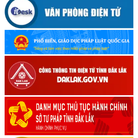
UBND TỈNH ĐẮK LẮK KHUYẾN CÁO NGƯỜI DÂN TĂNG
CƯỜNG PHÒNG, CHỐNG BỆNH TẢ
(09/10/2025)
Bộ Quốc phòng công bố thủ tục hành chính đủ điều kiện
tái cấu trúc thực hiện toàn trình, một phần trên môi trường
điện tử
(09/10/2025)
Bộ Chính trị, Ban Bí thư kết luận về phân cấp, phân quyền
trong vận hành chính quyền địa phương 2 cấp
(08/10/2025)