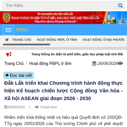
Tiếng Việt
English
MENU
TRANG CHỦ
HOẠT ĐỘNG PBPL Ở TỈNH
HOẠT ĐỘNG Ở ĐỊA PHƯƠNG
Trang thông tin điện tử phổ biến, giáo dục pháp luật tỉnh Đắk Lắk
Trang Chủ
Hoạt động PBPL ở tỉnh
26/06/2026
Đọc bài viết
Đắk Lắk triển khai Chương trình hành động thực
hiện Kế hoạch chiến lược Cộng đồng Văn hóa -
Xã hội ASEAN giai đoạn 2026 - 2030
26/06/2026
|
0 lượt xem
Nhằm triển khai thống nhất và hiệu quả Quyết định số 155/QĐ-
TTg ngày 20/01/2026 của Thủ tướng Chính phủ về phê duyệt