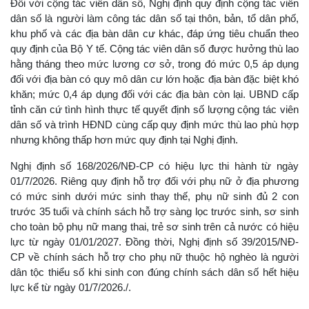
Đối với cộng tác viên dân số, Nghị định quy định cộng tác viên
dân số là người làm công tác dân số tại thôn, bản, tổ dân phố,
khu phố và các địa bàn dân cư khác, đáp ứng tiêu chuẩn theo
quy định của Bộ Y tế. Cộng tác viên dân số được hưởng thù lao
hằng tháng theo mức lương cơ sở, trong đó mức 0,5 áp dụng
đối với địa bàn có quy mô dân cư lớn hoặc địa bàn đặc biệt khó
khăn; mức 0,4 áp dụng đối với các địa bàn còn lại. UBND cấp
tỉnh căn cứ tình hình thực tế quyết định số lượng cộng tác viên
dân số và trình HĐND cùng cấp quy định mức thù lao phù hợp
nhưng không thấp hơn mức quy định tại Nghị định.
Nghị định số 168/2026/NĐ-CP có hiệu lực thi hành từ ngày
01/7/2026. Riêng quy định hỗ trợ đối với phụ nữ ở địa phương
có mức sinh dưới mức sinh thay thế, phụ nữ sinh đủ 2 con
trước 35 tuổi và chính sách hỗ trợ sàng lọc trước sinh, sơ sinh
cho toàn bộ phụ nữ mang thai, trẻ sơ sinh trên cả nước có hiệu
lực từ ngày 01/01/2027. Đồng thời, Nghị định số 39/2015/NĐ-
CP về chính sách hỗ trợ cho phụ nữ thuộc hộ nghèo là người
dân tộc thiểu số khi sinh con đúng chính sách dân số hết hiệu
lực kể từ ngày 01/7/2026./.