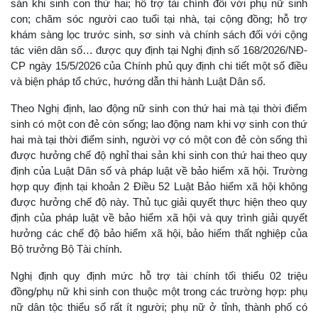
sản khi sinh con thứ hai; hỗ trợ tài chính đối với phụ nữ sinh
con; chăm sóc người cao tuổi tại nhà, tại cộng đồng; hỗ trợ
khám sàng lọc trước sinh, sơ sinh và chính sách đối với cộng
tác viên dân số… được quy định tại Nghị định số 168/2026/NĐ-
CP ngày 15/5/2026 của Chính phủ quy định chi tiết một số điều
và biện pháp tổ chức, hướng dẫn thi hành Luật Dân số.
Theo Nghị định, lao động nữ sinh con thứ hai mà tại thời điểm
sinh có một con đẻ còn sống; lao động nam khi vợ sinh con thứ
hai mà tại thời điểm sinh, người vợ có một con đẻ còn sống thì
được hưởng chế độ nghỉ thai sản khi sinh con thứ hai theo quy
định của Luật Dân số và pháp luật về bảo hiểm xã hội. Trường
hợp quy định tại khoản 2 Điều 52 Luật Bảo hiểm xã hội không
được hưởng chế độ này. Thủ tục giải quyết thực hiện theo quy
định của pháp luật về bảo hiểm xã hội và quy trình giải quyết
hưởng các chế độ bảo hiểm xã hội, bảo hiểm thất nghiệp của
Bộ trưởng Bộ Tài chính.
Nghị định quy định mức hỗ trợ tài chính tối thiểu 02 triệu
đồng/phụ nữ khi sinh con thuộc một trong các trường hợp: phụ
nữ dân tộc thiểu số rất ít người; phụ nữ ở tỉnh, thành phố có