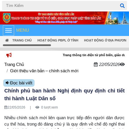
Tiếng Việt
English
MENU
TRANG CHỦ
HOẠT ĐỘNG PBPL Ở TỈNH
HOẠT ĐỘNG Ở ĐỊA PHƯƠNG
Trang thông tin điện tử phổ biến, giáo dục pháp luật tỉnh Đ
Trang Chủ
22/05/2026
Giới thiệu văn bản – chính sách mới
Đọc bài viết
Chính phủ ban hành Nghị định quy định chi tiết
thi hành Luật Dân số
22/05/2026
|
0 lượt xem
Nhiều chính sách mới liên quan trực tiếp đến người dân được
cụ thể hóa, trong đó đáng chú ý là quy định về chế độ nghỉ thai