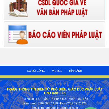
SƠ ĐỒ CỔNG
VIDEOS
HÌNH ẢNH
TRANG THÔNG TIN ĐIỆN TỬ PHỔ BIẾN, GIÁO DỤC PHÁP LUẬT
TỈNH ĐẮK LẮK
Địa chỉ: 09 Lê Duẩn - Tp.Buôn Ma Thuột - Đắk Lắk
Điện thoại: 0262.3952.120
; Fax:
0262.3952.120
Email: trangpbgdpltinh@gmail.com