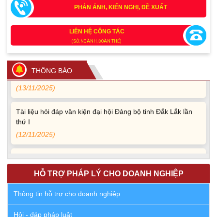
PHẢN ÁNH, KIẾN NGHỊ, ĐỀ XUẤT
Tích cực tham gia góp ý, tuyên truyền dự thảo Bộ luật Hình
sự (sửa đổi) và Luật Tổ chức cơ quan điều tra (sửa đổi)
LIÊN HỆ CÔNG TÁC
(24/07/2026)
(SỞ, NGÀNH, ĐOÀN THỂ)
Quy định xử phạt vi phạm vi định giao thông đường bộ
theo Nghị định 168
THÔNG BÁO
(13/11/2025)
Tài liệu hỏi đáp văn kiện đại hội Đảng bộ tỉnh Đắk Lắk lần
thứ I
(12/11/2025)
Ủy ban Thường vụ Quốc hội ban hành Nghị quyết mới,
hoàn thiện quy trình bầu cử
HỖ TRỢ PHÁP LÝ CHO DOANH NGHIỆP
(30/10/2025)
Thông tin hỗ trợ cho doanh nghiệp
Quyết định ban hành danh sách thành viên Hội đồng phối
hợp phổ biến, giáo dục pháp luật tỉnh Đắk Lắk
Hỏi - đáp pháp luật