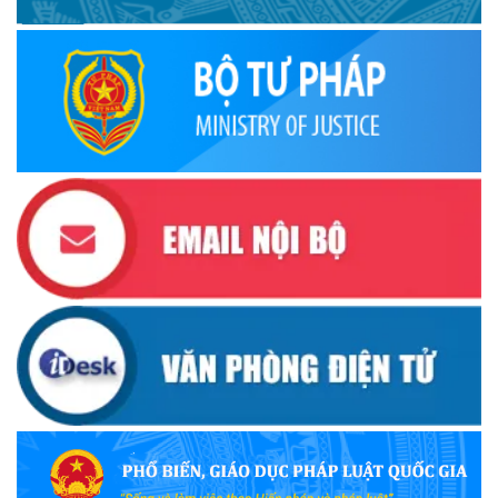
(30/10/2025)
Quyết định ban hành danh sách thành viên Hội đồng phối
hợp phổ biến, giáo dục pháp luật tỉnh Đắk Lắk
(22/10/2025)
Đắk Lắk triển khai Cuộc vận động “Toàn dân rèn luyện
thân thể theo gương Bác Hồ vĩ đại” giai đoạn 2026-2030
(13/10/2025)
Ủy ban Mặt trận Tổ quốc Việt Nam tỉnh kêu gọi vận động
ủng hộ đồng bào khắc phục thiệt hại do bão số 10 gây ra
(12/10/2025)
UBND TỈNH ĐẮK LẮK KHUYẾN CÁO NGƯỜI DÂN TĂNG
CƯỜNG PHÒNG, CHỐNG BỆNH TẢ
(09/10/2025)
Bộ Quốc phòng công bố thủ tục hành chính đủ điều kiện