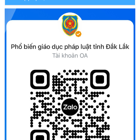
(22/10/2025)
Đắk Lắk triển khai Cuộc vận động “Toàn dân rèn luyện
thân thể theo gương Bác Hồ vĩ đại” giai đoạn 2026-2030
(13/10/2025)
Ủy ban Mặt trận Tổ quốc Việt Nam tỉnh kêu gọi vận động
ủng hộ đồng bào khắc phục thiệt hại do bão số 10 gây ra
(12/10/2025)
UBND TỈNH ĐẮK LẮK KHUYẾN CÁO NGƯỜI DÂN TĂNG
CƯỜNG PHÒNG, CHỐNG BỆNH TẢ
(09/10/2025)
Bộ Quốc phòng công bố thủ tục hành chính đủ điều kiện
tái cấu trúc thực hiện toàn trình, một phần trên môi trường
điện tử
(09/10/2025)