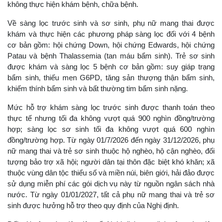
không thực hiện khám bệnh, chữa bệnh.
Về sàng lọc trước sinh và sơ sinh, phụ nữ mang thai được
khám và thực hiện các phương pháp sàng lọc đối với 4 bệnh
cơ bản gồm: hội chứng Down, hội chứng Edwards, hội chứng
Patau và bệnh Thalassemia (tan máu bẩm sinh). Trẻ sơ sinh
được khám và sàng lọc 5 bệnh cơ bản gồm: suy giáp trạng
bẩm sinh, thiếu men G6PD, tăng sản thượng thận bẩm sinh,
khiếm thính bẩm sinh và bất thường tim bẩm sinh nặng.
Mức hỗ trợ khám sàng lọc trước sinh được thanh toán theo
thực tế nhưng tối đa không vượt quá 900 nghìn đồng/trường
hợp; sàng lọc sơ sinh tối đa không vượt quá 600 nghìn
đồng/trường hợp. Từ ngày 01/7/2026 đến ngày 31/12/2026, phụ
nữ mang thai và trẻ sơ sinh thuộc hộ nghèo, hộ cận nghèo, đối
tượng bảo trợ xã hội; người dân tại thôn đặc biệt khó khăn; xã
thuộc vùng dân tộc thiểu số và miền núi, biên giới, hải đảo được
sử dụng miễn phí các gói dịch vụ này từ nguồn ngân sách nhà
nước. Từ ngày 01/01/2027, tất cả phụ nữ mang thai và trẻ sơ
sinh được hưởng hỗ trợ theo quy định của Nghị định.