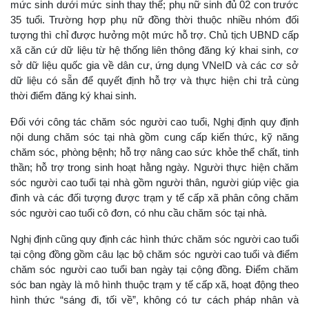
mức sinh dưới mức sinh thay thế; phụ nữ sinh đủ 02 con trước
35 tuổi. Trường hợp phụ nữ đồng thời thuộc nhiều nhóm đối
tượng thì chỉ được hưởng một mức hỗ trợ. Chủ tịch UBND cấp
xã căn cứ dữ liệu từ hệ thống liên thông đăng ký khai sinh, cơ
sở dữ liệu quốc gia về dân cư, ứng dụng VNeID và các cơ sở
dữ liệu có sẵn để quyết định hỗ trợ và thực hiện chi trả cùng
thời điểm đăng ký khai sinh.
Đối với công tác chăm sóc người cao tuổi, Nghị định quy định
nội dung chăm sóc tại nhà gồm cung cấp kiến thức, kỹ năng
chăm sóc, phòng bệnh; hỗ trợ nâng cao sức khỏe thể chất, tinh
thần; hỗ trợ trong sinh hoạt hằng ngày. Người thực hiện chăm
sóc người cao tuổi tại nhà gồm người thân, người giúp việc gia
đình và các đối tượng được trạm y tế cấp xã phân công chăm
sóc người cao tuổi cô đơn, có nhu cầu chăm sóc tại nhà.
Nghị định cũng quy định các hình thức chăm sóc người cao tuổi
tại cộng đồng gồm câu lạc bộ chăm sóc người cao tuổi và điểm
chăm sóc người cao tuổi ban ngày tại cộng đồng. Điểm chăm
sóc ban ngày là mô hình thuộc trạm y tế cấp xã, hoạt động theo
hình thức “sáng đi, tối về”, không có tư cách pháp nhân và