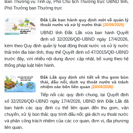
Ban Thường vụ Tỉnh ủy, Phó Chủ tịch Thường trực UBND tỉnh,
Phó Trưởng ban Thường trực
Đắk Lắk ban hành quy định mới về quản lý
thoát nước và xử lý nước thải
(20/04/2026)
UBND tỉnh Đắk Lắk vừa ban hành Quyết
định số 32/2026/QĐ-UBND ngày 17/4/2026,
kèm theo Quy định quản lý hoạt động thoát nước và xử lý nước
thải trên địa bàn tỉnh, thay thế Quyết định số 47/2015/QĐ-UBND
trước đây, với nhiều nội dung được cập nhật, bổ sung theo hệ
thống pháp luật hiện hành.
Đắk Lắk quy định chi tiết về thu gom bùn
thải, đấu nối, dịch vụ thoát nước và trách
nhiệm các bên liên quan
(20/04/2026)
Tiếp nối các quy định chung, tại Quyết định
số 32/2026/QĐ-UBND ngày 17/4/2026, UBND tỉnh Đắk Lắk đã
ban hành các quy định cụ thể liên quan đến thu gom, vận
chuyển, xử lý bùn thải; quy trình đấu nối; giá dịch vụ thoát nước
và phân công trách nhiệm của các cơ quan, đơn vị, địa phương
liên quan.