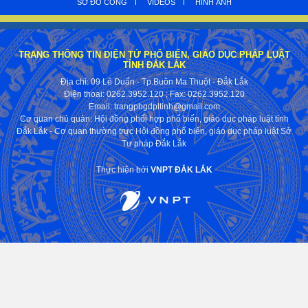
SƠ ĐỒ CỔNG
VIDEOS
HÌNH ẢNH
TRANG THÔNG TIN ĐIỆN TỬ PHỔ BIẾN, GIÁO DỤC PHÁP LUẬT
TỈNH ĐẮK LẮK
Địa chỉ: 09 Lê Duẩn - Tp.Buôn Ma Thuột - Đắk Lắk
Điện thoại: 0262.3952.120
; Fax:
0262.3952.120
Email: trangpbgdpltinh@gmail.com
Cơ quan chủ quản: Hội đồng phối hợp phổ biến, giáo dục pháp luật tỉnh
Đắk Lắk - Cơ quan thường trực Hội đồng phổ biến, giáo dục pháp luật Sở
Tư pháp Đắk Lắk
Thực hiện bởi
VNPT ĐẮK LẮK