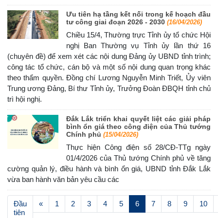
Ưu tiên hạ tầng kết nối trong kế hoạch đầu
tư công giai đoạn 2026 - 2030
(16/04/2026)
Chiều 15/4, Thường trực Tỉnh ủy tổ chức Hội
nghị Ban Thường vụ Tỉnh ủy lần thứ 16
(chuyên đề) để xem xét các nội dung Đảng ủy UBND tỉnh trình;
công tác tổ chức, cán bộ và một số nội dung quan trọng khác
theo thẩm quyền. Đồng chí Lương Nguyễn Minh Triết, Ủy viên
Trung ương Đảng, Bí thư Tỉnh ủy, Trưởng Đoàn ĐBQH tỉnh chủ
trì hội nghị.
Đắk Lắk triển khai quyết liệt các giải pháp
bình ổn giá theo công điện của Thủ tướng
Chính phủ
(15/04/2026)
Thực hiện Công điện số 28/CĐ-TTg ngày
01/4/2026 của Thủ tướng Chính phủ về tăng
cường quản lý, điều hành và bình ổn giá, UBND tỉnh Đắk Lắk
vừa ban hành văn bản yêu cầu các
(current)
Đầu
«
1
2
3
4
5
6
7
8
9
10
tiên