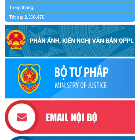
thứ I
Trong tháng:
(12/11/2025)
Tất cả:
2.306.478
Ủy ban Thường vụ Quốc hội ban hành Nghị quyết mới,
hoàn thiện quy trình bầu cử
(30/10/2025)
Quyết định ban hành danh sách thành viên Hội đồng phối
hợp phổ biến, giáo dục pháp luật tỉnh Đắk Lắk
(22/10/2025)
Đắk Lắk triển khai Cuộc vận động “Toàn dân rèn luyện
thân thể theo gương Bác Hồ vĩ đại” giai đoạn 2026-2030
(13/10/2025)
Ủy ban Mặt trận Tổ quốc Việt Nam tỉnh kêu gọi vận động
ủng hộ đồng bào khắc phục thiệt hại do bão số 10 gây ra
(12/10/2025)