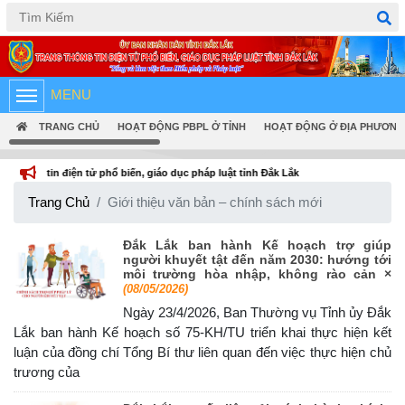
Tiếng Việt
English
MENU
TRANG CHỦ
HOẠT ĐỘNG PBPL Ở TỈNH
HOẠT ĐỘNG Ở ĐỊA PHƯƠNG
tử phổ biến, giáo dục pháp luật tỉnh Đắk Lắk
Trang Chủ
Giới thiệu văn bản – chính sách mới
Đắk Lắk ban hành Kế hoạch trợ giúp
người khuyết tật đến năm 2030: hướng tới
môi trường hòa nhập, không rào cản ×
(08/05/2026)
Ngày 23/4/2026, Ban Thường vụ Tỉnh ủy Đắk
Lắk ban hành Kế hoạch số 75-KH/TU triển khai thực hiện kết
luận của đồng chí Tổng Bí thư liên quan đến việc thực hiện chủ
trương của