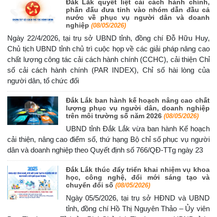
Đắk Lắk quyết liệt cải cách hành chính,
phấn đấu đưa tỉnh vào nhóm dẫn đầu cả
nước về phục vụ người dân và doanh
nghiệp
(08/05/2026)
Ngày 22/4/2026, tại trụ sở UBND tỉnh, đồng chí Đỗ Hữu Huy,
Chủ tịch UBND tỉnh chủ trì cuộc họp về các giải pháp nâng cao
chất lượng công tác cải cách hành chính (CCHC), cải thiện Chỉ
số cải cách hành chính (PAR INDEX), Chỉ số hài lòng của
người dân, tổ chức đối
Đắk Lắk ban hành kế hoạch nâng cao chất
lượng phục vụ người dân, doanh nghiệp
trên môi trường số năm 2026
(08/05/2026)
UBND tỉnh Đắk Lắk vừa ban hành Kế hoạch
cải thiện, nâng cao điểm số, thứ hạng Bộ chỉ số phục vụ người
dân và doanh nghiệp theo Quyết định số 766/QĐ-TTg ngày 23
Đắk Lắk thúc đẩy triển khai nhiệm vụ khoa
học, công nghệ, đổi mới sáng tạo và
chuyển đổi số
(08/05/2026)
Ngày 05/5/2026, tại trụ sở HĐND và UBND
tỉnh, đồng chí Hồ Thị Nguyên Thảo – Ủy viên