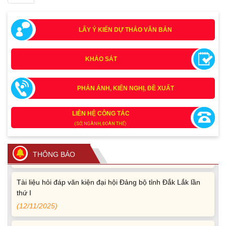
LẤY Ý KIẾN DỰ THẢO VĂN BẢN
KHẢO SÁT
Tích cực tham gia góp ý, tuyên truyền dự thảo Bộ luật Hình
PHẢN ÁNH, KIẾN NGHỊ, ĐỀ XUẤT
sự (sửa đổi) và Luật Tổ chức cơ quan điều tra (sửa đổi)
(24/07/2026)
LIÊN HỆ CÔNG TÁC
(SỞ, NGÀNH, ĐOÀN THỂ)
Quy định xử phạt vi phạm vi định giao thông đường bộ
theo Nghị định 168
(13/11/2025)
THÔNG BÁO
Tài liệu hỏi đáp văn kiện đại hội Đảng bộ tỉnh Đắk Lắk lần
thứ I
(12/11/2025)
Ủy ban Thường vụ Quốc hội ban hành Nghị quyết mới,