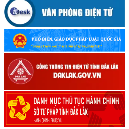
UBND TỈNH ĐẮK LẮK KHUYẾN CÁO NGƯỜI DÂN TĂNG
CƯỜNG PHÒNG, CHỐNG BỆNH TẢ
(09/10/2025)
Bộ Quốc phòng công bố thủ tục hành chính đủ điều kiện
tái cấu trúc thực hiện toàn trình, một phần trên môi trường
điện tử
(09/10/2025)
Bộ Chính trị, Ban Bí thư kết luận về phân cấp, phân quyền
trong vận hành chính quyền địa phương 2 cấp
(08/10/2025)