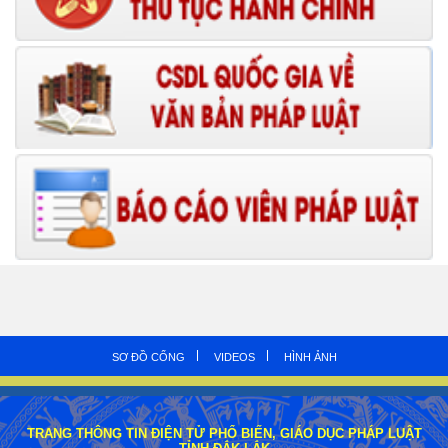
SƠ ĐỒ CỔNG
VIDEOS
HÌNH ẢNH
TRANG THÔNG TIN ĐIỆN TỬ PHỔ BIẾN, GIÁO DỤC PHÁP LUẬT