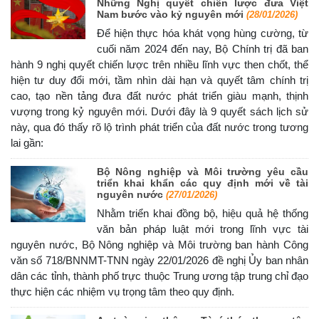
Những Nghị quyết chiến lược đưa Việt
Nam bước vào kỷ nguyên mới
(28/01/2026)
Để hiện thực hóa khát vọng hùng cường, từ
cuối năm 2024 đến nay, Bộ Chính trị đã ban
hành 9 nghị quyết chiến lược trên nhiều lĩnh vực then chốt, thể
hiện tư duy đổi mới, tầm nhìn dài hạn và quyết tâm chính trị
cao, tạo nền tảng đưa đất nước phát triển giàu mạnh, thịnh
vượng trong kỷ nguyên mới. Dưới đây là 9 quyết sách lịch sử
này, qua đó thấy rõ lộ trình phát triển của đất nước trong tương
lai gần:
Bộ Nông nghiệp và Môi trường yêu cầu
triển khai khẩn các quy định mới về tài
nguyên nước
(27/01/2026)
Nhằm triển khai đồng bộ, hiệu quả hệ thống
văn bản pháp luật mới trong lĩnh vực tài
nguyên nước, Bộ Nông nghiệp và Môi trường ban hành Công
văn số 718/BNNMT-TNN ngày 22/01/2026 đề nghị Ủy ban nhân
dân các tỉnh, thành phố trực thuộc Trung ương tập trung chỉ đạo
thực hiện các nhiệm vụ trọng tâm theo quy định.