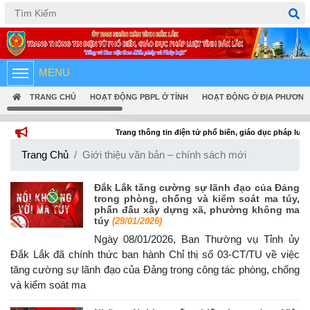
Tiếng Việt
English
MENU
TRANG CHỦ
HOẠT ĐỘNG PBPL Ở TỈNH
HOẠT ĐỘNG Ở ĐỊA PHƯƠNG
Trang thông tin điện tử phổ biến, giáo dục pháp luật tỉnh Đắk Lắk
Trang Chủ
Giới thiệu văn bản – chính sách mới
Đắk Lắk tăng cường sự lãnh đạo của Đảng
trong phòng, chống và kiểm soát ma túy,
phấn đấu xây dựng xã, phường không ma
túy
(29/01/2026)
Ngày 08/01/2026, Ban Thường vụ Tỉnh ủy
Đắk Lắk đã chính thức ban hành Chỉ thị số 03-CT/TU về việc
tăng cường sự lãnh đạo của Đảng trong công tác phòng, chống
và kiểm soát ma