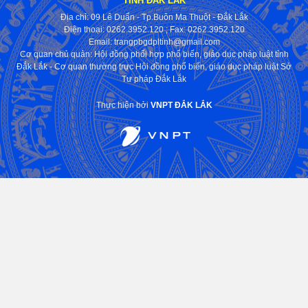
TỈNH ĐẮK LẮK
Địa chỉ: 09 Lê Duẩn - Tp.Buôn Ma Thuột - Đắk Lắk
Điện thoại: 0262.3952.120
; Fax:
0262.3952.120
Email: trangpbgdpltinh@gmail.com
Cơ quan chủ quản: Hội đồng phối hợp phổ biến, giáo dục pháp luật tỉnh
Đắk Lắk - Cơ quan thường trực Hội đồng phổ biến, giáo dục pháp luật Sở
Tư pháp Đắk Lắk
Thực hiện bởi
VNPT ĐẮK LẮK