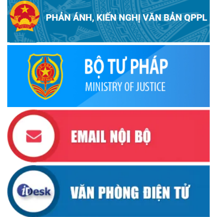
Ủy ban Thường vụ Quốc hội ban hành Nghị quyết mới,
hoàn thiện quy trình bầu cử
(30/10/2025)
Quyết định ban hành danh sách thành viên Hội đồng phối
hợp phổ biến, giáo dục pháp luật tỉnh Đắk Lắk
(22/10/2025)
Đắk Lắk triển khai Cuộc vận động “Toàn dân rèn luyện
thân thể theo gương Bác Hồ vĩ đại” giai đoạn 2026-2030
(13/10/2025)
Ủy ban Mặt trận Tổ quốc Việt Nam tỉnh kêu gọi vận động
ủng hộ đồng bào khắc phục thiệt hại do bão số 10 gây ra
(12/10/2025)
UBND TỈNH ĐẮK LẮK KHUYẾN CÁO NGƯỜI DÂN TĂNG
CƯỜNG PHÒNG, CHỐNG BỆNH TẢ
(09/10/2025)