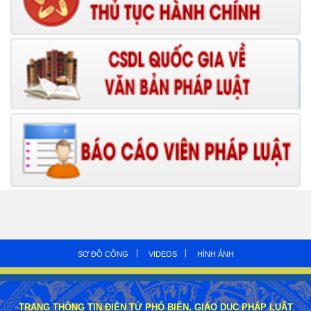
SƠ ĐỒ CỔNG
VIDEOS
HÌNH ẢNH
TRANG THÔNG TIN ĐIỆN TỬ PHỔ BIẾN, GIÁO DỤC PHÁP LUẬT