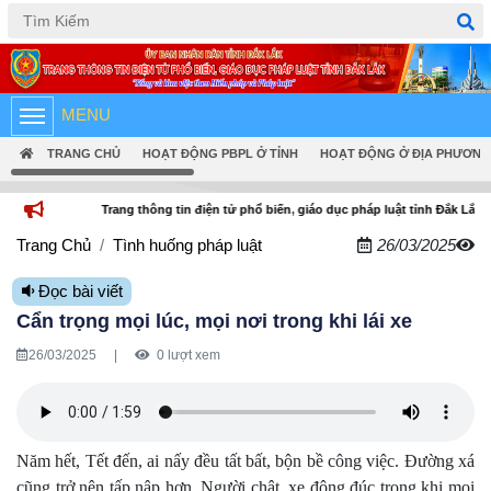
Tiếng Việt
English
MENU
TRANG CHỦ
HOẠT ĐỘNG PBPL Ở TỈNH
HOẠT ĐỘNG Ở ĐỊA PHƯƠNG
Trang thông tin điện tử phổ biến, giáo dục pháp luật tỉnh Đắk Lắk
Trang Chủ
Tình huống pháp luật
26/03/2025
Đọc bài viết
Cẩn trọng mọi lúc, mọi nơi trong khi lái xe
26/03/2025
|
0 lượt xem
Năm hết, Tết đến, ai nấy đều tất bất, bộn bề công việc. Đường xá
cũng trở nên tấp nập hơn. Người chật, xe đông đúc trong khi mọi