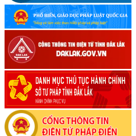
(09/10/2025)
Bộ Quốc phòng công bố thủ tục hành chính đủ điều kiện
tái cấu trúc thực hiện toàn trình, một phần trên môi trường
điện tử
(09/10/2025)
Bộ Chính trị, Ban Bí thư kết luận về phân cấp, phân quyền
trong vận hành chính quyền địa phương 2 cấp
(08/10/2025)