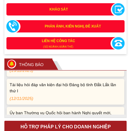
KHẢO SÁT
Tích cực tham gia góp ý, tuyên truyền dự thảo Bộ luật Hình
PHẢN ÁNH, KIẾN NGHỊ, ĐỀ XUẤT
sự (sửa đổi) và Luật Tổ chức cơ quan điều tra (sửa đổi)
(24/07/2026)
LIÊN HỆ CÔNG TÁC
(SỞ, NGÀNH, ĐOÀN THỂ)
Quy định xử phạt vi phạm vi định giao thông đường bộ
theo Nghị định 168
THÔNG BÁO
(13/11/2025)
Tài liệu hỏi đáp văn kiện đại hội Đảng bộ tỉnh Đắk Lắk lần
thứ I
(12/11/2025)
Ủy ban Thường vụ Quốc hội ban hành Nghị quyết mới,
hoàn thiện quy trình bầu cử
(30/10/2025)
HỖ TRỢ PHÁP LÝ CHO DOANH NGHIỆP