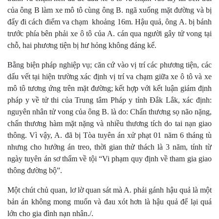
của ông B làm xe mô tô cùng ông B. ngã xuống mặt đường và bị
đẩy đi cách điểm va chạm khoảng 16m. Hậu quả, ông A. bị bánh
trước phía bên phải xe ô tô của A. cán qua người gây tử vong tại
chỗ, hai phương tiện bị hư hỏng không đáng kể.
Bằng biện pháp nghiệp vụ; căn cứ vào vị trí các phương tiện, các
dấu vết tại hiện trường xác định vị trí va chạm giữa xe ô tô và xe
mô tô tương ứng trên mặt đường; kết hợp với kết luận giám định
pháp y về tử thi của Trung tâm Pháp y tỉnh Đắk Lắk, xác định:
nguyên nhân tử vong của ông B. là do: Chấn thương sọ não nặng,
chấn thương hàm mặt nặng và nhiều thương tích do tai nạn giao
thông. Vì vậy, A. đã bị Tòa tuyên án xử phạt 01 năm 6 tháng tù
nhưng cho hưởng án treo, thời gian thử thách là 3 năm, tính từ
ngày tuyên án sơ thẩm về tội “Vi phạm quy định về tham gia giao
thông đường bộ”.
Một chút chủ quan, lơ lờ quan sát mà A. phải gánh hậu quả là một
bản án không mong muốn và đau xót hơn là hậu quả để lại quá
lớn cho gia đình nạn nhân./.