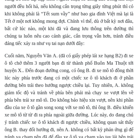
người đều hối hả, nếu không cẩn trọng từng giây từng phút thì có
khi không phải là “Tết sum vầy” như bao gia đình Việt mà lại là
Tết ở một nơi không mong đợi. Chính vì thế, dù ở bất kỳ nơi đâu,
bất cứ lúc nào, một khi đã và đang lưu thông trên đường thì
chúng ta luôn nêu cao cảnh giác, cẩn trọng vẫn hơn, tránh điều
đáng tiếc xảy ra như vụ tai nạn dưới đây:
Cuối năm, Nguyễn Văn A. (đã có giấy phép lái xe hạng B2) đi xe
ô tô chở thêm 3 người bạn đi từ thành phố Buôn Ma Thuột tới
huyện X.. Đến đoạn đường cong, có ông B. đi xe mô tô đồng thời
lúc này phía trước đang có một chiếc xe ô tô khách đi ở phần
đường bên trái theo hướng ngược chiều lại. Tuy nhiên, A. không
giảm tốc độ và tránh về phía bên phải mà chạy xe vượt lên về
phía bên trái xe mô tô. Do không báo hiệu xin vượt, nên khi phần
đầu của xe ô tô gần song song với xe mô tô, thì ông B. điều khiển
xe mô tô từ từ đi ra phía ngoài giữa đường. Lúc này, do đang chú
ý tránh chiếc xe ô tô khách đi ngược chiều, không quan sát thấy
ông B. thay đổi hướng đi, nên A. không có bất kỳ phản ứng gì để
tránh va chạm nên đã để đầu xe ô tô va chạm vào tay lái bên trái