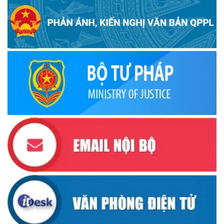
Ủy ban Thường vụ Quốc hội ban hành Nghị quyết mới,
hoàn thiện quy trình bầu cử
(30/10/2025)
Quyết định ban hành danh sách thành viên Hội đồng phối
hợp phổ biến, giáo dục pháp luật tỉnh Đắk Lắk
(22/10/2025)
Đắk Lắk triển khai Cuộc vận động “Toàn dân rèn luyện
thân thể theo gương Bác Hồ vĩ đại” giai đoạn 2026-2030
(13/10/2025)
Ủy ban Mặt trận Tổ quốc Việt Nam tỉnh kêu gọi vận động
ủng hộ đồng bào khắc phục thiệt hại do bão số 10 gây ra
(12/10/2025)
UBND TỈNH ĐẮK LẮK KHUYẾN CÁO NGƯỜI DÂN TĂNG
CƯỜNG PHÒNG, CHỐNG BỆNH TẢ