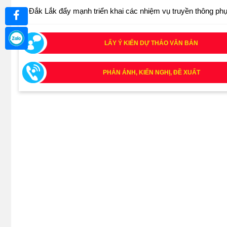
Đắk Lắk đẩy mạnh triển khai các nhiệm vụ truyền thông ph
LẤY Ý KIẾN DỰ THẢO VĂN BẢN
PHẢN ÁNH, KIẾN NGHỊ, ĐỀ XUẤT