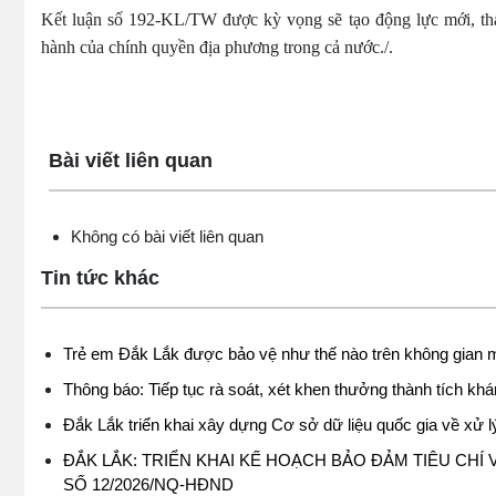
Kết luận số 192-KL/TW được kỳ vọng sẽ tạo động lực mới, tháo
hành của chính quyền địa phương trong cả nước./.
Lấy link copy
Bài viết liên quan
Không có bài viết liên quan
Tin tức khác
Trẻ em Đắk Lắk được bảo vệ như thế nào trên không gian
Thông báo: Tiếp tục rà soát, xét khen thưởng thành tích k
Đắk Lắk triển khai xây dựng Cơ sở dữ liệu quốc gia về xử 
ĐẮK LẮK: TRIỂN KHAI KẾ HOẠCH BẢO ĐẢM TIÊU CH
SỐ 12/2026/NQ-HĐND