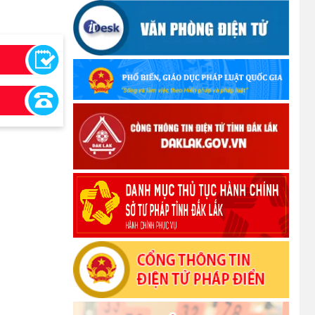
phục thiệt hại do bão số 10 gây ra
(12/10/2025)
UBND TỈNH ĐẮK LẮK KHUYẾN CÁO
NGƯỜI DÂN TĂNG CƯỜNG PHÒNG,
CHỐNG BỆNH TẢ
(09/10/2025)
Bộ Quốc phòng công bố thủ tục hành
chính đủ điều kiện tái cấu trúc thực hiện
toàn trình, một phần trên môi trường điện
tử
(09/10/2025)
Bộ Chính trị, Ban Bí thư kết luận về phân
cấp, phân quyền trong vận hành chính
quyền địa phương 2 cấp
(08/10/2025)