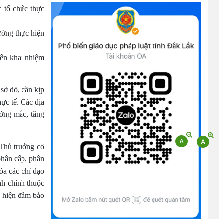
c tổ chức thực
(09/10/2025)
ường thực hiện
Bộ Chính trị, Ban Bí thư kết luận về phân
cấp, phân quyền trong vận hành chính
quyền địa phương 2 cấp
iển khai nhiệm
(08/10/2025)
 sở đó, cần kịp
Tích cực tham gia góp ý, tuyên truyền dự
ực tế. Các địa
thảo Bộ luật Hình sự (sửa đổi) và Luật Tổ
ướng mắc, tăng
chức cơ quan điều tra (sửa đổi)
(24/07/2026)
Thủ trưởng cơ
Quy định xử phạt vi phạm vi định giao
phân cấp, phân
thông đường bộ theo Nghị định 168
óa các chỉ đạo
(13/11/2025)
nh chính thuộc
c hiện đảm bảo
Tài liệu hỏi đáp văn kiện đại hội Đảng bộ
tỉnh Đắk Lắk lần thứ I