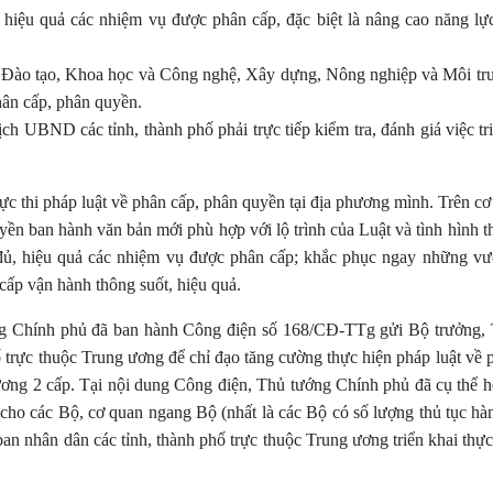
hiệu quả các nhiệm vụ được phân cấp, đặc biệt là nâng cao năng lự
à Đào tạo, Khoa học và Công nghệ, Xây dựng, Nông nghiệp và Môi tr
hân cấp, phân quyền.
ch UBND các tỉnh, thành phố phải trực tiếp kiểm tra, đánh giá việc tr
ực thi pháp luật về phân cấp, phân quyền tại địa phương mình. Trên cơ
yền ban hành văn bản mới phù hợp với lộ trình của Luật và tình hình th
y đủ, hiệu quả các nhiệm vụ được phân cấp; khắc phục ngay những v
cấp vận hành thông suốt, hiệu quả.
ớng Chính phủ đã ban hành Công điện số 168/CĐ-TTg gửi Bộ trưởng, 
 trực thuộc Trung ương để chỉ đạo tăng cường thực hiện pháp luật về 
ơng 2 cấp. Tại nội dung Công điện, Thủ tướng Chính phủ đã cụ thể h
 cho các Bộ, cơ quan ngang Bộ (nhất là các Bộ có số lượng thủ tục hà
ban nhân dân các tỉnh, thành phố trực thuộc Trung ương triển khai thự