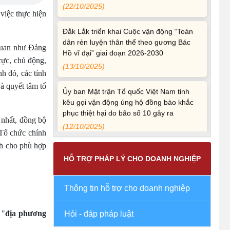
việc thực hiện
Đắk Lắk triển khai Cuộc vận động “Toàn
dân rèn luyện thân thể theo gương Bác
Hồ vĩ đại” giai đoạn 2026-2030
 quan như Đảng
(13/10/2025)
cực, chủ động,
h đó, các tỉnh
Ủy ban Mặt trận Tổ quốc Việt Nam tỉnh
à quyết tâm tổ
kêu gọi vận động ủng hộ đồng bào khắc
phục thiệt hại do bão số 10 gây ra
(12/10/2025)
 nhất, đồng bộ
 Tổ chức chính
UBND TỈNH ĐẮK LẮK KHUYẾN CÁO
nh cho phù hợp
NGƯỜI DÂN TĂNG CƯỜNG PHÒNG,
CHỐNG BỆNH TẢ
HỖ TRỢ PHÁP LÝ CHO DOANH NGHIỆP
(09/10/2025)
Thông tin hỗ trợ cho doanh nghiệp
Bộ Quốc phòng công bố thủ tục hành
chính đủ điều kiện tái cấu trúc thực hiện
 "
địa phương
Hỏi - đáp pháp luật
toàn trình, một phần trên môi trường điện
tử