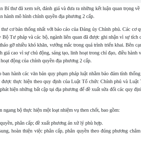
n Bí thư đã xem xét, đánh giá và đưa ra những kết luận quan trọng về 
ận hành mô hình chính quyền địa phương 2 cấp.
í thư cơ bản thống nhất với báo cáo của Đảng ủy Chính phủ. Các cơ
ộ Tư pháp và các bộ, ngành liên quan đã được ghi nhận vì sự tích 
tháo gỡ nhiều khó khăn, vướng mắc trong quá trình triển khai. Bên cạn
giá cao vì sự chủ động, sáng tạo, linh hoạt trong chỉ đạo, điều hành v
ả hoạt động của chính quyền địa phương 2 cấp.
ạo ban hành các văn bản quy phạm pháp luật nhằm bảo đảm tính thống
y được thực hiện theo quy định của Luật Tổ chức Chính phủ và Luật
phát hiện những bất cập tại địa phương để đề xuất sửa đổi các quy đị
n ngang bộ thực hiện một loạt nhiệm vụ then chốt, bao gồm:
n quyền, phân cấp; đề xuất phương án xử lý phù hợp.
 sung, hoàn thiện việc phân cấp, phân quyền theo đúng phương châm