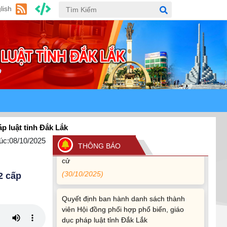
(24/07/2026)
lish
Quy định xử phạt vi phạm vi định giao
thông đường bộ theo Nghị định 168
(13/11/2025)
Tài liệu hỏi đáp văn kiện đại hội Đảng bộ
tỉnh Đắk Lắk lần thứ I
(12/11/2025)
Ủy ban Thường vụ Quốc hội ban hành
nh Đắk Lắk
Nghị quyết mới, hoàn thiện quy trình bầu
úc:
08/10/2025
cử
THÔNG BÁO
(30/10/2025)
2 cấp
Quyết định ban hành danh sách thành
viên Hội đồng phối hợp phổ biến, giáo
dục pháp luật tỉnh Đắk Lắk
(22/10/2025)