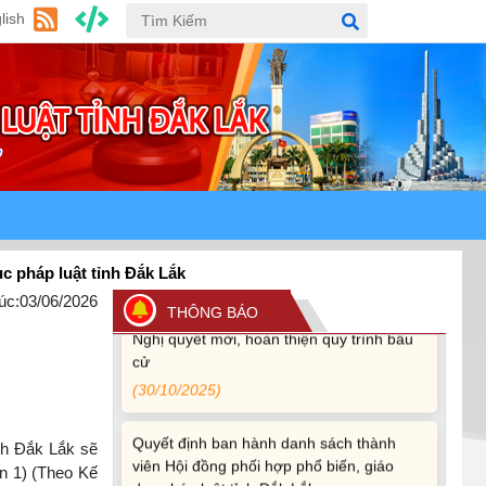
lish
(24/07/2026)
Quy định xử phạt vi phạm vi định giao
thông đường bộ theo Nghị định 168
(13/11/2025)
Tài liệu hỏi đáp văn kiện đại hội Đảng bộ
tỉnh Đắk Lắk lần thứ I
(12/11/2025)
luật tỉnh Đắk Lắk
Ủy ban Thường vụ Quốc hội ban hành
úc:
03/06/2026
Nghị quyết mới, hoàn thiện quy trình bầu
THÔNG BÁO
cử
(30/10/2025)
Quyết định ban hành danh sách thành
viên Hội đồng phối hợp phổ biến, giáo
nh Đắk Lắk sẽ
dục pháp luật tỉnh Đắk Lắk
ạn 1) (Theo Kế