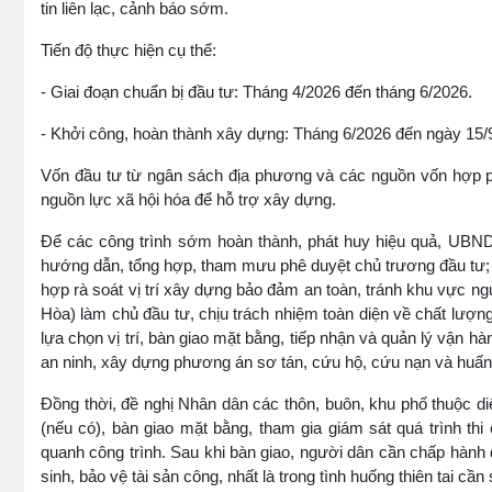
tin liên lạc, cảnh báo sớm.
Tiến độ thực hiện cụ thể:
- Giai đoạn chuẩn bị đầu tư: Tháng 4/2026 đến tháng 6/2026.
- Khởi công, hoàn thành xây dựng: Tháng 6/2026 đến ngày 15/
Vốn đầu tư từ ngân sách địa phương và các nguồn vốn hợp ph
nguồn lực xã hội hóa để hỗ trợ xây dựng.
Để các công trình sớm hoàn thành, phát huy hiệu quả, UBND 
hướng dẫn, tổng hợp, tham mưu phê duyệt chủ trương đầu tư; 
hợp rà soát vị trí xây dựng bảo đảm an toàn, tránh khu vực ng
Hòa) làm chủ đầu tư, chịu trách nhiệm toàn diện về chất lượn
lựa chọn vị trí, bàn giao mặt bằng, tiếp nhận và quản lý vận 
an ninh, xây dựng phương án sơ tán, cứu hộ, cứu nạn và huấn 
Đồng thời, đề nghị Nhân dân các thôn, buôn, khu phố thuộc di
(nếu có), bàn giao mặt bằng, tham gia giám sát quá trình th
quanh công trình. Sau khi bàn giao, người dân cần chấp hành 
sinh, bảo vệ tài sản công, nhất là trong tình huống thiên tai cần