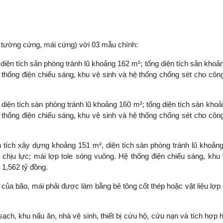
- tường cứng, mái cứng) với 03 mẫu chính:
 diện tích sản phòng tránh lũ khoảng 162 m²; tổng diện tích sản khoả
 thống điện chiếu sáng, khu vệ sinh và hệ thống chống sét cho công
 diện tích sàn phòng tránh lũ khoảng 160 m²; tổng diện tích sàn kho
 thống điện chiếu sáng, khu vệ sinh và hệ thống chống sét cho công
n tích xây dựng khoảng 151 m², diện tích sàn phòng tránh lũ khoản
 chịu lực; mái lợp tole sóng vuông. Hệ thống điện chiếu sáng, khu
 1,562 tỷ đồng.
của bão, mái phải được làm bằng bê tông cốt thép hoặc vật liệu lợp
ạch, khu nấu ăn, nhà vệ sinh, thiết bị cứu hộ, cứu nạn và tích hợp 