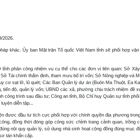
9/2026.
áp khác. Ủy ban Mặt trận Tổ quốc Việt Nam tỉnh sẽ phối hợp vận 
tỉnh phân công nhiệm vụ cụ thể cho các đơn vị liên quan: Sở Xây 
Sở Tài chính thẩm định, tham mưu bố trí vốn; Sở Nông nghiệp và Mô
uy cơ sạt lở, lũ quét; Các Ban Quản lý dự án (Buôn Ma Thuột, Ea Ka
g, tiến độ, quản lý vốn; UBND các xã, phường chịu trách nhiệm đề 
hành công trình sau đầu tư; Công an tỉnh, Bộ Chỉ huy Quân sự tỉnh ph
luyện diễn tập...
ện được đầu tư tích cực phối hợp với chính quyền địa phương trong
i công, đồng thời đóng góp công sức chỉnh trang cảnh quan, trồng 
đúng nội quy quản lý, sử dụng nhà sinh hoạt cộng đồng đúng mục đí
 sơ tán khẩn cấp.