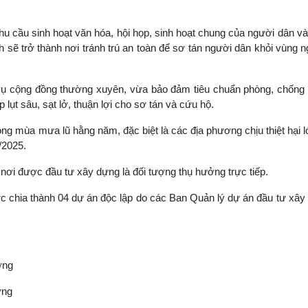
u cầu sinh hoạt văn hóa, hội họp, sinh hoạt chung của người dân v
ình sẽ trở thành nơi tránh trú an toàn để sơ tán người dân khỏi vùng 
ụ cộng đồng thường xuyên, vừa bảo đảm tiêu chuẩn phòng, chống thi
lụt sâu, sạt lở, thuận lợi cho sơ tán và cứu hộ.
ong mùa mưa lũ hằng năm, đặc biệt là các địa phương chịu thiệt hại 
/2025.
nơi được đầu tư xây dựng là đối tượng thụ hưởng trực tiếp.
ợc chia thành 04 dự án độc lập do các Ban Quản lý dự án đầu tư xâ
ng
ng