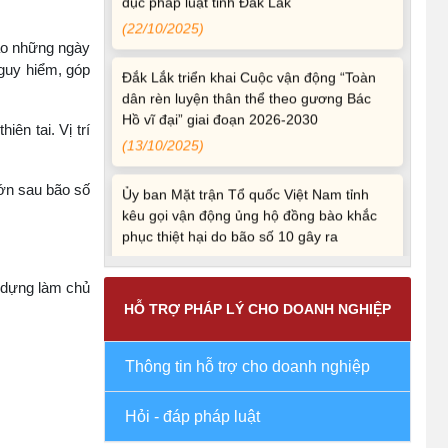
(22/10/2025)
ào những ngày
Đắk Lắk triển khai Cuộc vận động “Toàn
nguy hiểm, góp
dân rèn luyện thân thể theo gương Bác
Hồ vĩ đại” giai đoạn 2026-2030
(13/10/2025)
ên tai. Vị trí
Ủy ban Mặt trận Tổ quốc Việt Nam tỉnh
lớn sau bão số
kêu gọi vận động ủng hộ đồng bào khắc
phục thiệt hại do bão số 10 gây ra
(12/10/2025)
UBND TỈNH ĐẮK LẮK KHUYẾN CÁO
y dựng làm chủ
NGƯỜI DÂN TĂNG CƯỜNG PHÒNG,
HỖ TRỢ PHÁP LÝ CHO DOANH NGHIỆP
CHỐNG BỆNH TẢ
(09/10/2025)
Thông tin hỗ trợ cho doanh nghiệp
Bộ Quốc phòng công bố thủ tục hành
Hỏi - đáp pháp luật
chính đủ điều kiện tái cấu trúc thực hiện
toàn trình, một phần trên môi trường điện