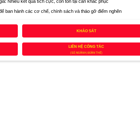
a: Nhiều kết quả tích cực, còn tồn tại cần khắc phục
ể ban hành các cơ chế, chính sách và tháo gỡ điểm nghẽn
KHẢO SÁT
LIÊN HỆ CÔNG TÁC
(SỞ, NGÀNH, ĐOÀN THỂ)