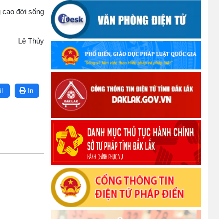
kêu gọi vận động ủng hộ đồng bào khắc
phục thiệt hại do bão số 10 gây ra
g cao đời sống
(12/10/2025)
Lê Thủy
UBND TỈNH ĐẮK LẮK KHUYẾN CÁO
NGƯỜI DÂN TĂNG CƯỜNG PHÒNG,
CHỐNG BỆNH TẢ
(09/10/2025)
l
In
Bộ Quốc phòng công bố thủ tục hành
chính đủ điều kiện tái cấu trúc thực hiện
toàn trình, một phần trên môi trường điện
tử
(09/10/2025)
Bộ Chính trị, Ban Bí thư kết luận về phân
cấp, phân quyền trong vận hành chính
quyền địa phương 2 cấp
(08/10/2025)