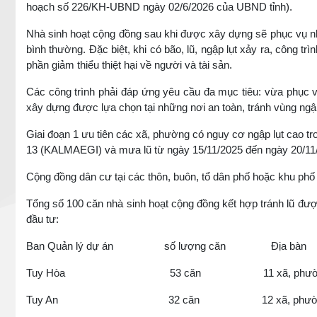
hoạch số 226/KH-UBND ngày 02/6/2026 của UBND tỉnh).
Nhà sinh hoạt cộng đồng sau khi được xây dựng sẽ phục vụ nh
bình thường. Đặc biệt, khi có bão, lũ, ngập lụt xảy ra, công tr
phần giảm thiểu thiệt hại về người và tài sản.
Các công trình phải đáp ứng yêu cầu đa mục tiêu: vừa phục v
xây dựng được lựa chọn tại những nơi an toàn, tránh vùng ngập 
Giai đoạn 1 ưu tiên các xã, phường có nguy cơ ngập lụt cao tr
13 (KALMAEGI) và mưa lũ từ ngày 15/11/2025 đến ngày 20/11
Cộng đồng dân cư tại các thôn, buôn, tổ dân phố hoặc khu phố 
Tổng số 100 căn nhà sinh hoạt cộng đồng kết hợp tránh lũ đư
đầu tư:
Ban Quản lý dự án số lượng căn Địa bàn
Tuy Hòa 53 căn 11 xã, phườ
Tuy An 32 căn 12 xã, phườ