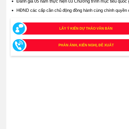
Đánh giá 05 năm thực hiện 03 Chương trình mục tiêu quốc gi
HĐND các cấp cần chủ động đồng hành cùng chính quyền đ
LẤY Ý KIẾN DỰ THẢO VĂN BẢN
PHẢN ÁNH, KIẾN NGHỊ, ĐỀ XUẤT