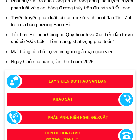
Phát huy vai trò của Công an xã trong công tác tuyên truyền
pháp luật về giao thông đường thủy trên địa bàn xã Ô Loan
Tuyên truyền pháp luật tại các cơ sở sinh hoạt đạo Tin Lành
trên địa bàn phường Buôn Hồ
Tổ chức Hội nghị Công bố Quy hoạch và Xúc tiến đầu tư với
chủ đề “Đắk Lắk - Tiềm năng, khát vọng phát triển”
Mất trắng tiền hỗ trợ vì tin người giả mạo giáo viên
Ngày Chủ nhật xanh, lần thứ I năm 2026
LẤY Ý KIẾN DỰ THẢO VĂN BẢN
KHẢO SÁT
PHẢN ÁNH, KIẾN NGHỊ, ĐỀ XUẤT
Tích cực tham gia góp ý, tuyên truyền dự thảo Bộ luật Hình
sự (sửa đổi) và Luật Tổ chức cơ quan điều tra (sửa đổi)
LIÊN HỆ CÔNG TÁC
(24/07/2026)
(SỞ, NGÀNH, ĐOÀN THỂ)