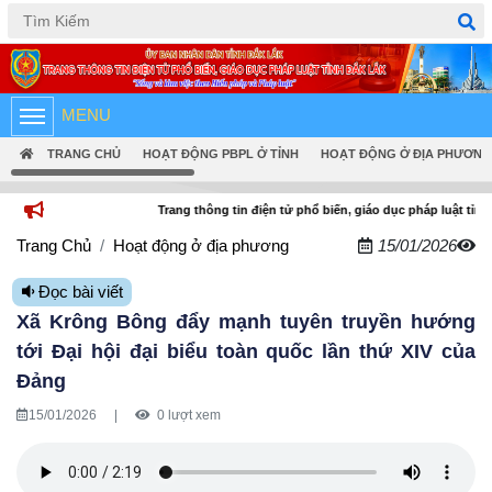
Tiếng Việt
English
MENU
TRANG CHỦ
HOẠT ĐỘNG PBPL Ở TỈNH
HOẠT ĐỘNG Ở ĐỊA PHƯƠNG
Trang thông tin điện tử phổ biến, giáo dục pháp luật tỉnh Đắk Lắk
Trang Chủ
Hoạt động ở địa phương
15/01/2026
Đọc bài viết
Xã Krông Bông đẩy mạnh tuyên truyền hướng
tới Đại hội đại biểu toàn quốc lần thứ XIV của
Đảng
15/01/2026
|
0 lượt xem