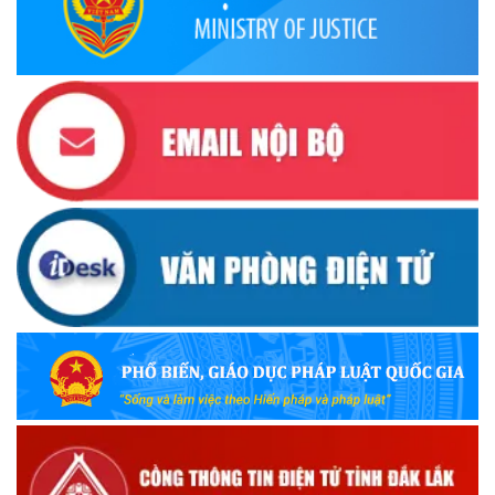
(22/10/2025)
Đắk Lắk triển khai Cuộc vận động “Toàn dân rèn luyện
thân thể theo gương Bác Hồ vĩ đại” giai đoạn 2026-2030
(13/10/2025)
Ủy ban Mặt trận Tổ quốc Việt Nam tỉnh kêu gọi vận động
ủng hộ đồng bào khắc phục thiệt hại do bão số 10 gây ra
(12/10/2025)
UBND TỈNH ĐẮK LẮK KHUYẾN CÁO NGƯỜI DÂN TĂNG
CƯỜNG PHÒNG, CHỐNG BỆNH TẢ
(09/10/2025)
Bộ Quốc phòng công bố thủ tục hành chính đủ điều kiện
tái cấu trúc thực hiện toàn trình, một phần trên môi trường
điện tử
(09/10/2025)