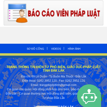
SƠ ĐỒ CỔNG
VIDEOS
HÌNH ẢNH
TRANG THÔNG TIN ĐIỆN TỬ PHỔ BIẾN, GIÁO DỤC PHÁP LUẬT
TỈNH ĐẮK LẮK
Địa chỉ: 09 Lê Duẩn - Tp.Buôn Ma Thuột - Đắk Lắk
Điện thoại: 0262.3952.120
; Fax:
0262.3952.120
Email: trangpbgdpltinh@gmail.com
Cơ quan chủ quản: Hội đồng phối hợp phổ biến, giáo dục pháp luật tỉnh
Đắk Lắk - Cơ quan thường trực Hội đồng phổ biến, giáo dục pháp luật Sở
Tư pháp Đắk Lắk