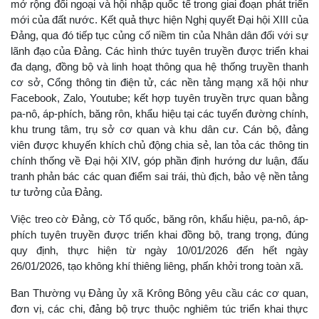
mở rộng đối ngoại và hội nhập quốc tế trong giai đoạn phát triển
mới của đất nước. Kết quả thực hiện Nghị quyết Đại hội XIII của
Đảng, qua đó tiếp tục củng cố niềm tin của Nhân dân đối với sự
lãnh đạo của Đảng. Các hình thức tuyên truyền được triển khai
đa dạng, đồng bộ và linh hoạt thông qua hệ thống truyền thanh
cơ sở, Cổng thông tin điện tử, các nền tảng mạng xã hội như
Facebook, Zalo, Youtube; kết hợp tuyên truyền trực quan bằng
pa-nô, áp-phích, băng rôn, khẩu hiệu tại các tuyến đường chính,
khu trung tâm, trụ sở cơ quan và khu dân cư. Cán bộ, đảng
viên được khuyến khích chủ động chia sẻ, lan tỏa các thông tin
chính thống về Đại hội XIV, góp phần định hướng dư luận, đấu
tranh phản bác các quan điểm sai trái, thù địch, bảo vệ nền tảng
tư tưởng của Đảng.
Việc treo cờ Đảng, cờ Tổ quốc, băng rôn, khẩu hiệu, pa-nô, áp-
phích tuyên truyền được triển khai đồng bộ, trang trọng, đúng
quy định, thực hiện từ ngày 10/01/2026 đến hết ngày
26/01/2026, tạo không khí thiêng liêng, phấn khởi trong toàn xã.
Ban Thường vụ Đảng ủy xã Krông Bông yêu cầu các cơ quan,
đơn vị, các chi, đảng bộ trực thuộc nghiêm túc triển khai thực