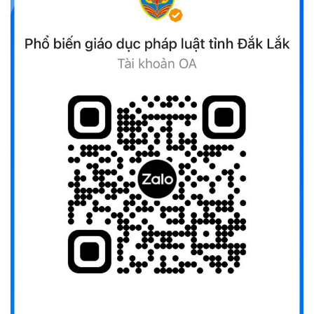
(13/10/2025)
Ủy ban Mặt trận Tổ quốc Việt Nam tỉnh kêu gọi vận động
ủng hộ đồng bào khắc phục thiệt hại do bão số 10 gây ra
(12/10/2025)
UBND TỈNH ĐẮK LẮK KHUYẾN CÁO NGƯỜI DÂN TĂNG
CƯỜNG PHÒNG, CHỐNG BỆNH TẢ
(09/10/2025)
Bộ Quốc phòng công bố thủ tục hành chính đủ điều kiện
tái cấu trúc thực hiện toàn trình, một phần trên môi trường
điện tử
(09/10/2025)
Bộ Chính trị, Ban Bí thư kết luận về phân cấp, phân quyền
trong vận hành chính quyền địa phương 2 cấp
(08/10/2025)