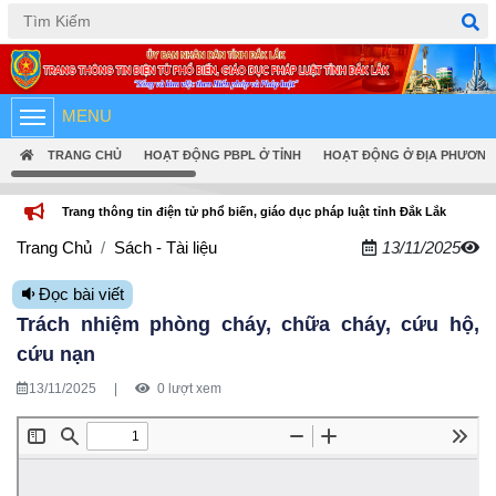
Tiếng Việt
English
MENU
TRANG CHỦ
HOẠT ĐỘNG PBPL Ở TỈNH
HOẠT ĐỘNG Ở ĐỊA PHƯƠNG
hông tin điện tử phổ biến, giáo dục pháp luật tỉnh Đắk Lắk
Trang Chủ
Sách - Tài liệu
13/11/2025
Đọc bài viết
Trách nhiệm phòng cháy, chữa cháy, cứu hộ,
cứu nạn
13/11/2025
|
0 lượt xem