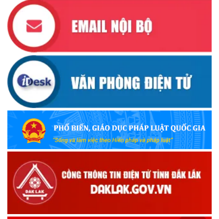
(13/10/2025)
Ủy ban Mặt trận Tổ quốc Việt Nam tỉnh kêu gọi vận động
ủng hộ đồng bào khắc phục thiệt hại do bão số 10 gây ra
(12/10/2025)
UBND TỈNH ĐẮK LẮK KHUYẾN CÁO NGƯỜI DÂN TĂNG
CƯỜNG PHÒNG, CHỐNG BỆNH TẢ
(09/10/2025)
Bộ Quốc phòng công bố thủ tục hành chính đủ điều kiện
tái cấu trúc thực hiện toàn trình, một phần trên môi trường
điện tử
(09/10/2025)
Bộ Chính trị, Ban Bí thư kết luận về phân cấp, phân quyền
trong vận hành chính quyền địa phương 2 cấp
(08/10/2025)