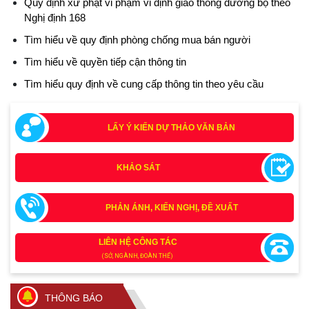
Quy định xử phạt vi phạm vi định giao thông đường bộ theo
Nghị định 168
Tìm hiểu về quy định phòng chống mua bán người
Tìm hiểu về quyền tiếp cận thông tin
Tìm hiểu quy định về cung cấp thông tin theo yêu cầu
LẤY Ý KIẾN DỰ THẢO VĂN BẢN
KHẢO SÁT
Tích cực tham gia góp ý, tuyên truyền dự thảo Bộ luật Hình
PHẢN ÁNH, KIẾN NGHỊ, ĐỀ XUẤT
sự (sửa đổi) và Luật Tổ chức cơ quan điều tra (sửa đổi)
(24/07/2026)
LIÊN HỆ CÔNG TÁC
(SỞ, NGÀNH, ĐOÀN THỂ)
Quy định xử phạt vi phạm vi định giao thông đường bộ
theo Nghị định 168
THÔNG BÁO
(13/11/2025)