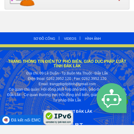
SƠ ĐỒ CỔNG
VIDEOS
HÌNH ẢNH
TRANG THÔNG TIN ĐIỆN TỬ PHỔ BIẾN, GIÁO DỤC PHÁP LUẬT
TỈNH ĐẮK LẮK
Địa chỉ: 09 Lê Duẩn - Tp.Buôn Ma Thuột - Đắk Lắk
Điện thoại: 0262.3952.120
; Fax:
0262.3952.120
Email: trangpbgdpltinh@gmail.com
Cơ quan chủ quản: Hội đồng phối hợp phổ biến, giáo dục pháp luật tỉnh
Đắk Lắk - Cơ quan thường trực Hội đồng phổ biến, giáo dục pháp luật Sở
Tư pháp Đắk Lắk
Thực hiện bởi
VNPT ĐẮK LẮK
Đã kết nối EMC