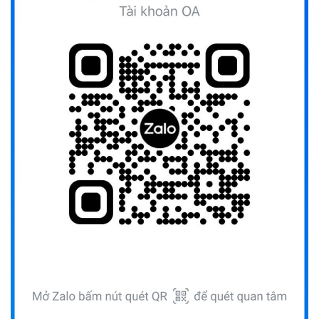
(12/10/2025)
UBND TỈNH ĐẮK LẮK KHUYẾN CÁO NGƯỜI DÂN TĂNG
CƯỜNG PHÒNG, CHỐNG BỆNH TẢ
(09/10/2025)
Bộ Quốc phòng công bố thủ tục hành chính đủ điều kiện
tái cấu trúc thực hiện toàn trình, một phần trên môi trường
điện tử
(09/10/2025)
Bộ Chính trị, Ban Bí thư kết luận về phân cấp, phân quyền
trong vận hành chính quyền địa phương 2 cấp
(08/10/2025)
Tích cực tham gia góp ý, tuyên truyền dự thảo Bộ luật Hình
sự (sửa đổi) và Luật Tổ chức cơ quan điều tra (sửa đổi)
(24/07/2026)