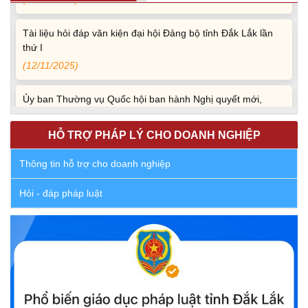
Tài liệu hỏi đáp văn kiện đại hội Đảng bộ tỉnh Đắk Lắk lần
thứ I
(12/11/2025)
Ủy ban Thường vụ Quốc hội ban hành Nghị quyết mới,
hoàn thiện quy trình bầu cử
(30/10/2025)
HỖ TRỢ PHÁP LÝ CHO DOANH NGHIỆP
Quyết định ban hành danh sách thành viên Hội đồng phối
Thông tin hỗ trợ cho doanh nghiệp
hợp phổ biến, giáo dục pháp luật tỉnh Đắk Lắk
(22/10/2025)
Hỏi - đáp pháp luật
Đắk Lắk triển khai Cuộc vận động “Toàn dân rèn luyện
thân thể theo gương Bác Hồ vĩ đại” giai đoạn 2026-2030
(13/10/2025)
Ủy ban Mặt trận Tổ quốc Việt Nam tỉnh kêu gọi vận động
ủng hộ đồng bào khắc phục thiệt hại do bão số 10 gây ra