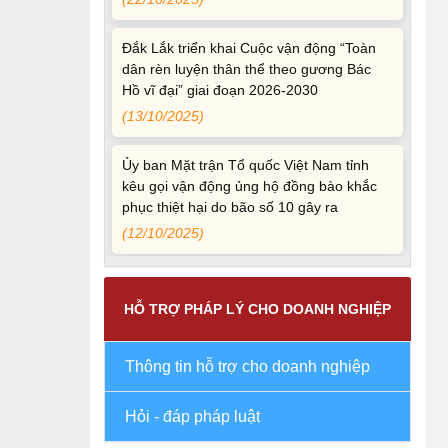
Đắk Lắk triển khai Cuộc vận động “Toàn
dân rèn luyện thân thể theo gương Bác
Hồ vĩ đại” giai đoạn 2026-2030
(13/10/2025)
Ủy ban Mặt trận Tổ quốc Việt Nam tỉnh
kêu gọi vận động ủng hộ đồng bào khắc
phục thiệt hại do bão số 10 gây ra
(12/10/2025)
UBND TỈNH ĐẮK LẮK KHUYẾN CÁO
NGƯỜI DÂN TĂNG CƯỜNG PHÒNG,
CHỐNG BỆNH TẢ
HỖ TRỢ PHÁP LÝ CHO DOANH NGHIỆP
(09/10/2025)
Thông tin hỗ trợ cho doanh nghiệp
Bộ Quốc phòng công bố thủ tục hành
chính đủ điều kiện tái cấu trúc thực hiện
toàn trình, một phần trên môi trường điện
Hỏi - đáp pháp luật
tử