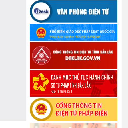
(12/10/2025)
UBND TỈNH ĐẮK LẮK KHUYẾN CÁO
NGƯỜI DÂN TĂNG CƯỜNG PHÒNG,
CHỐNG BỆNH TẢ
(09/10/2025)
Bộ Quốc phòng công bố thủ tục hành
chính đủ điều kiện tái cấu trúc thực hiện
toàn trình, một phần trên môi trường điện
tử
(09/10/2025)
Bộ Chính trị, Ban Bí thư kết luận về phân
cấp, phân quyền trong vận hành chính
quyền địa phương 2 cấp
(08/10/2025)