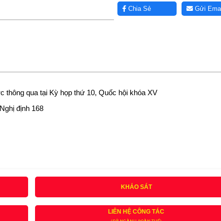
Chia Sẻ
Gửi Emai
được thông qua tại Kỳ họp thứ 10, Quốc hội khóa XV
 Nghị định 168
KHẢO SÁT
LIÊN HỆ CÔNG TÁC