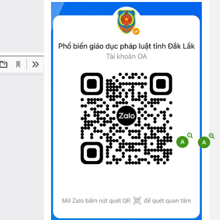
(09/10/2025)
Bộ Chính trị, Ban Bí thư kết luận về phân
cấp, phân quyền trong vận hành chính
quyền địa phương 2 cấp
(08/10/2025)
Tích cực tham gia góp ý, tuyên truyền dự
thảo Bộ luật Hình sự (sửa đổi) và Luật Tổ
chức cơ quan điều tra (sửa đổi)
(24/07/2026)
Quy định xử phạt vi phạm vi định giao
thông đường bộ theo Nghị định 168
(13/11/2025)
Tài liệu hỏi đáp văn kiện đại hội Đảng bộ
tỉnh Đắk Lắk lần thứ I
(12/11/2025)