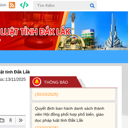
lish
Quy định xử phạt vi phạm vi định giao
thông đường bộ theo Nghị định 168
(13/11/2025)
Tài liệu hỏi đáp văn kiện đại hội Đảng bộ
tỉnh Đắk Lắk lần thứ I
(12/11/2025)
Ủy ban Thường vụ Quốc hội ban hành
ắk Lắk
Nghị quyết mới, hoàn thiện quy trình bầu
cử
úc:
13/11/2025
THÔNG BÁO
(30/10/2025)
Quyết định ban hành danh sách thành
viên Hội đồng phối hợp phổ biến, giáo
dục pháp luật tỉnh Đắk Lắk
(22/10/2025)