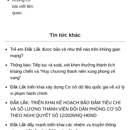
bài viết liên
quan
Tin tức khác
Trẻ em Đắk Lắk được bảo vệ như thế nào trên không gian
mạng?
Thông báo: Tiếp tục rà soát, xét khen thưởng thành tích
kháng chiến và “Huy chương thanh niên xung phong vẻ
vang”
Đắk Lắk triển khai xây dựng Cơ sở dữ liệu quốc gia về xử lý
vi phạm hành chính
ĐẮK LẮK: TRIỂN KHAI KẾ HOẠCH BẢO ĐẢM TIÊU CHÍ
VÀ SỐ LƯỢNG THÀNH VIÊN ĐỘI DÂN PHÒNG CƠ SỞ
THEO NGHỊ QUYẾT SỐ 12/2026/NQ-HĐND
Đắk Lắk đẩy mạnh triển khai các nhiệm vụ truyền thông