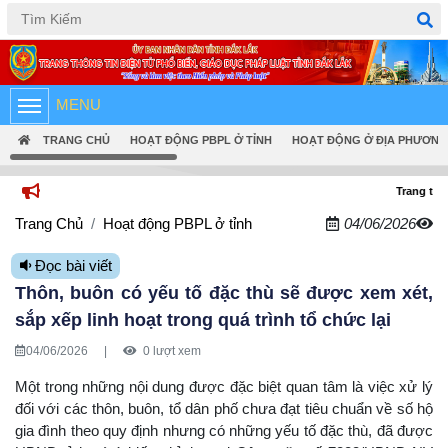
Tiếng Việt
English
MENU
TRANG CHỦ
HOẠT ĐỘNG PBPL Ở TỈNH
HOẠT ĐỘNG Ở ĐỊA PHƯƠNG
Trang thông tin điện tử p
Trang Chủ
Hoạt động PBPL ở tỉnh
04/06/2026
Đọc bài viết
Thôn, buôn có yếu tố đặc thù sẽ được xem xét,
sắp xếp linh hoạt trong quá trình tổ chức lại
04/06/2026
|
0 lượt xem
Một trong những nội dung được đặc biệt quan tâm là việc xử lý
đối với các thôn, buôn, tổ dân phố chưa đạt tiêu chuẩn về số hộ
gia đình theo quy định nhưng có những yếu tố đặc thù, đã được