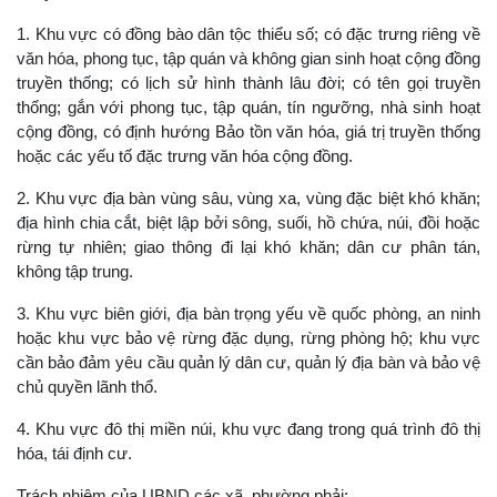
1. Khu vực có đồng bào dân tộc thiểu số; có đặc trưng riêng về
văn hóa, phong tục, tập quán và không gian sinh hoạt cộng đồng
truyền thống; có lịch sử hình thành lâu đời; có tên gọi truyền
thống; gắn với phong tục, tập quán, tín ngưỡng, nhà sinh hoạt
cộng đồng, có định hướng Bảo tồn văn hóa, giá trị truyền thống
hoặc các yếu tố đặc trưng văn hóa cộng đồng.
2. Khu vực địa bàn vùng sâu, vùng xa, vùng đặc biệt khó khăn;
địa hình chia cắt, biệt lập bởi sông, suối, hồ chứa, núi, đồi hoặc
rừng tự nhiên; giao thông đi lại khó khăn; dân cư phân tán,
không tập trung.
3. Khu vực biên giới, địa bàn trọng yếu về quốc phòng, an ninh
hoặc khu vực bảo vệ rừng đặc dụng, rừng phòng hộ; khu vực
cần bảo đảm yêu cầu quản lý dân cư, quản lý địa bàn và bảo vệ
chủ quyền lãnh thổ.
4. Khu vực đô thị miền núi, khu vực đang trong quá trình đô thị
hóa, tái định cư.
Trách nhiệm của UBND các xã, phường phải: