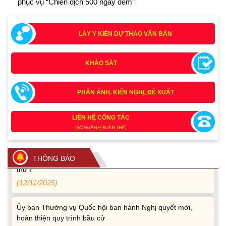
phục vụ “Chiến dịch 500 ngày đêm”
LẤY Ý KIẾN DỰ THẢO VĂN BẢN
Tích cực tham gia góp ý, tuyên truyền dự thảo Bộ luật Hình
KHẢO SÁT
sự (sửa đổi) và Luật Tổ chức cơ quan điều tra (sửa đổi)
(24/07/2026)
PHẢN ÁNH, KIẾN NGHỊ, ĐỀ XUẤT
Quy định xử phạt vi phạm vi định giao thông đường bộ
theo Nghị định 168
LIÊN HỆ CÔNG TÁC
(13/11/2025)
(SỞ, NGÀNH, ĐOÀN THỂ)
Tài liệu hỏi đáp văn kiện đại hội Đảng bộ tỉnh Đắk Lắk lần
THÔNG BÁO
thứ I
(12/11/2025)
Ủy ban Thường vụ Quốc hội ban hành Nghị quyết mới,
hoàn thiện quy trình bầu cử
(30/10/2025)