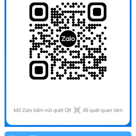
UBND TỈNH ĐẮK LẮK KHUYẾN CÁO NGƯỜI DÂN TĂNG
CƯỜNG PHÒNG, CHỐNG BỆNH TẢ
(09/10/2025)
Bộ Quốc phòng công bố thủ tục hành chính đủ điều kiện
tái cấu trúc thực hiện toàn trình, một phần trên môi trường
điện tử
(09/10/2025)
Bộ Chính trị, Ban Bí thư kết luận về phân cấp, phân quyền
trong vận hành chính quyền địa phương 2 cấp
(08/10/2025)
Tích cực tham gia góp ý, tuyên truyền dự thảo Bộ luật Hình
sự (sửa đổi) và Luật Tổ chức cơ quan điều tra (sửa đổi)
(24/07/2026)
Quy định xử phạt vi phạm vi định giao thông đường bộ