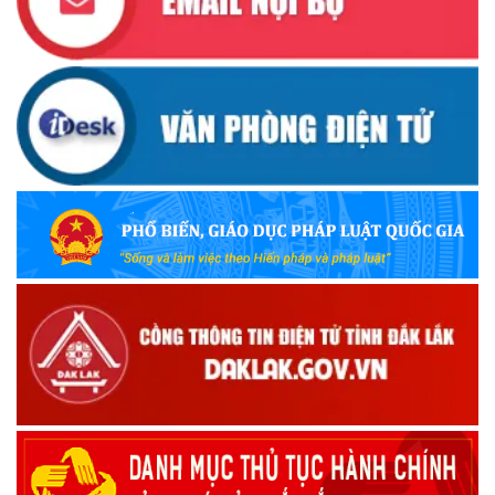
Ủy ban Mặt trận Tổ quốc Việt Nam tỉnh kêu gọi vận động
ủng hộ đồng bào khắc phục thiệt hại do bão số 10 gây ra
(12/10/2025)
UBND TỈNH ĐẮK LẮK KHUYẾN CÁO NGƯỜI DÂN TĂNG
CƯỜNG PHÒNG, CHỐNG BỆNH TẢ
(09/10/2025)
Bộ Quốc phòng công bố thủ tục hành chính đủ điều kiện
tái cấu trúc thực hiện toàn trình, một phần trên môi trường
điện tử
(09/10/2025)
Bộ Chính trị, Ban Bí thư kết luận về phân cấp, phân quyền
trong vận hành chính quyền địa phương 2 cấp
(08/10/2025)