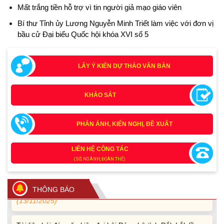
Mất trắng tiền hỗ trợ vì tin người giả mạo giáo viên
Bí thư Tỉnh ủy Lương Nguyễn Minh Triết làm việc với đơn vị
bầu cử Đại biểu Quốc hội khóa XVI số 5
LẤY Ý KIẾN DỰ THẢO VĂN BẢN
KHẢO SÁT
PHẢN ÁNH, KIẾN NGHỊ, ĐỀ XUẤT
Tích cực tham gia góp ý, tuyên truyền dự thảo Bộ luật Hình
sự (sửa đổi) và Luật Tổ chức cơ quan điều tra (sửa đổi)
(24/07/2026)
LIÊN HỆ CÔNG TÁC
(SỞ, NGÀNH, ĐOÀN THỂ)
Quy định xử phạt vi phạm vi định giao thông đường bộ
theo Nghị định 168
THÔNG BÁO
(13/11/2025)
Tài liệu hỏi đáp văn kiện đại hội Đảng bộ tỉnh Đắk Lắk lần