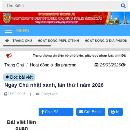
Tiếng Việt
English
MENU
TRANG CHỦ
HOẠT ĐỘNG PBPL Ở TỈNH
HOẠT ĐỘNG Ở ĐỊA PHƯƠNG
Trang thông tin điện tử phổ biến, giáo dục pháp luật tỉnh Đắk Lắk
Trang Chủ
Hoạt động ở địa phương
25/03/2026
Đọc bài viết
Ngày Chủ nhật xanh, lần thứ I năm 2026
25/03/2026
|
0 lượt xem
Lấy link copy
Chia Sẻ
Gửi Email
In
Bài viết liên
quan