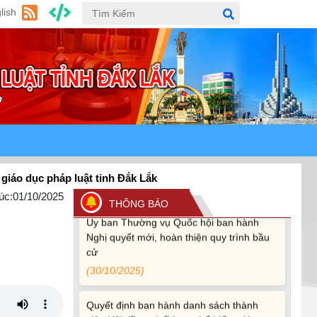
lish
Quy định xử phạt vi phạm vi định giao
thông đường bộ theo Nghị định 168
(13/11/2025)
Tài liệu hỏi đáp văn kiện đại hội Đảng bộ
tỉnh Đắk Lắk lần thứ I
(12/11/2025)
Ủy ban Thường vụ Quốc hội ban hành
Nghị quyết mới, hoàn thiện quy trình bầu
cử
úc:
01/10/2025
(30/10/2025)
THÔNG BÁO
Quyết định ban hành danh sách thành
viên Hội đồng phối hợp phổ biến, giáo
dục pháp luật tỉnh Đắk Lắk
(22/10/2025)
Đắk Lắk triển khai Cuộc vận động “Toàn