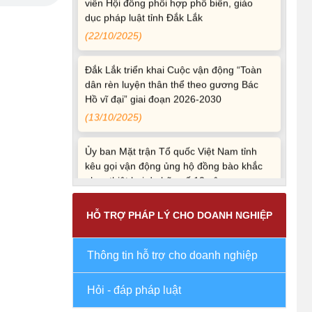
dân rèn luyện thân thể theo gương Bác
Hồ vĩ đại” giai đoạn 2026-2030
(13/10/2025)
Ủy ban Mặt trận Tổ quốc Việt Nam tỉnh
kêu gọi vận động ủng hộ đồng bào khắc
phục thiệt hại do bão số 10 gây ra
(12/10/2025)
UBND TỈNH ĐẮK LẮK KHUYẾN CÁO
NGƯỜI DÂN TĂNG CƯỜNG PHÒNG,
CHỐNG BỆNH TẢ
(09/10/2025)
HỖ TRỢ PHÁP LÝ CHO DOANH NGHIỆP
Bộ Quốc phòng công bố thủ tục hành
Thông tin hỗ trợ cho doanh nghiệp
chính đủ điều kiện tái cấu trúc thực hiện
toàn trình, một phần trên môi trường điện
tử
Hỏi - đáp pháp luật
(09/10/2025)