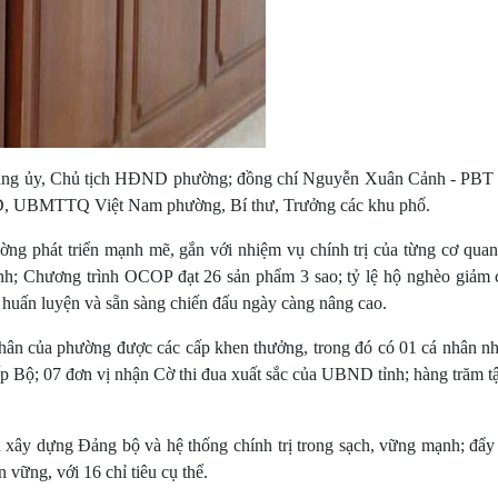
Đảng ủy, Chủ tịch HĐND phường; đồng chí Nguyễn Xuân Cảnh - PBT
, UBMTTQ Việt Nam phường, Bí thư, Trưởng các khu phố.
ờng phát triển mạnh mẽ, gắn với nhiệm vụ chính trị của từng cơ quan
ịnh; Chương trình OCOP đạt 26 sản phẩm 3 sao; tỷ lệ hộ nghèo giảm
 huấn luyện và sẵn sàng chiến đấu ngày càng nâng cao.
cá nhân của phường được các cấp khen thưởng, trong đó có 01 cá nhân 
p Bộ; 07 đơn vị nhận Cờ thi đua xuất sắc của UBND tỉnh; hàng trăm tậ
 xây dựng Đảng bộ và hệ thống chính trị trong sạch, vững mạnh; đẩ
 vững, với 16 chỉ tiêu cụ thể.