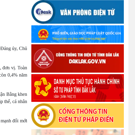
UBND TỈNH ĐẮK LẮK KHUYẾN CÁO
NGƯỜI DÂN TĂNG CƯỜNG PHÒNG,
CHỐNG BỆNH TẢ
(09/10/2025)
Bộ Quốc phòng công bố thủ tục hành
 Đảng ủy, Chủ
chính đủ điều kiện tái cấu trúc thực hiện
toàn trình, một phần trên môi trường điện
tử
, đơn vị. Toàn
(09/10/2025)
 còn 0,4% năm
Bộ Chính trị, Ban Bí thư kết luận về phân
nhận Bằng khen
cấp, phân quyền trong vận hành chính
p thể, cá nhân
quyền địa phương 2 cấp
(08/10/2025)
y mạnh đổi mới