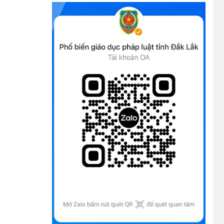
Bộ Chính trị, Ban Bí thư kết luận về phân
cấp, phân quyền trong vận hành chính
quyền địa phương 2 cấp
(08/10/2025)
Tích cực tham gia góp ý, tuyên truyền dự
thảo Bộ luật Hình sự (sửa đổi) và Luật Tổ
chức cơ quan điều tra (sửa đổi)
(24/07/2026)
Quy định xử phạt vi phạm vi định giao
thông đường bộ theo Nghị định 168
(13/11/2025)
Tài liệu hỏi đáp văn kiện đại hội Đảng bộ
tỉnh Đắk Lắk lần thứ I
(12/11/2025)