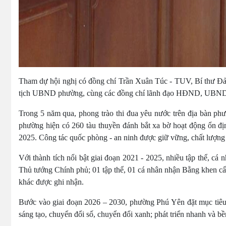
Tham dự hội nghị có đồng chí Trần Xuân Túc - TUV, Bí thư 
tịch UBND phường, cùng các đồng chí lãnh đạo HĐND, UBND
Trong 5 năm qua, phong trào thi đua yêu nước trên địa bàn phư
phường hiện có 260 tàu thuyền đánh bắt xa bờ hoạt động ổn đ
2025. Công tác quốc phòng - an ninh được giữ vững, chất lượng
Với thành tích nổi bật giai đoạn 2021 - 2025, nhiều tập thể, 
Thủ tướng Chính phủ; 01 tập thể, 01 cá nhân nhận Bằng khen cấ
khác được ghi nhận.
Bước vào giai đoạn 2026 – 2030, phường Phú Yên đặt mục tiêu
sáng tạo, chuyển đổi số, chuyển đổi xanh; phát triển nhanh và bền