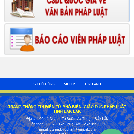
SƠ ĐỒ CỔNG
VIDEOS
HÌNH ẢNH
TRANG THÔNG TIN ĐIỆN TỬ PHỔ BIẾN, GIÁO DỤC PHÁP LUẬT
TỈNH ĐẮK LẮK
Địa chỉ: 09 Lê Duẩn - Tp.Buôn Ma Thuột - Đắk Lắk
Điện thoại: 0262.3952.120
; Fax:
0262.3952.120
Email: trangpbgdpltinh@gmail.com