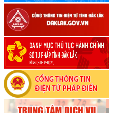
điện tử
(09/10/2025)
Bộ Chính trị, Ban Bí thư kết luận về phân cấp, phân quyền
trong vận hành chính quyền địa phương 2 cấp
(08/10/2025)