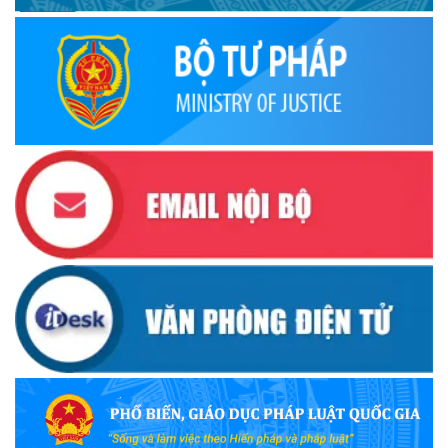
Quyết định ban hành danh sách thành viên Hội đồng phối
hợp phổ biến, giáo dục pháp luật tỉnh Đắk Lắk
(22/10/2025)
Đắk Lắk triển khai Cuộc vận động “Toàn dân rèn luyện
thân thể theo gương Bác Hồ vĩ đại” giai đoạn 2026-2030
(13/10/2025)
Ủy ban Mặt trận Tổ quốc Việt Nam tỉnh kêu gọi vận động
ủng hộ đồng bào khắc phục thiệt hại do bão số 10 gây ra
(12/10/2025)
UBND TỈNH ĐẮK LẮK KHUYẾN CÁO NGƯỜI DÂN TĂNG
CƯỜNG PHÒNG, CHỐNG BỆNH TẢ
(09/10/2025)
Bộ Quốc phòng công bố thủ tục hành chính đủ điều kiện
tái cấu trúc thực hiện toàn trình, một phần trên môi trường