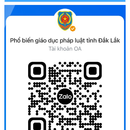
Đắk Lắk triển khai Cuộc vận động “Toàn dân rèn luyện
thân thể theo gương Bác Hồ vĩ đại” giai đoạn 2026-2030
(13/10/2025)
Ủy ban Mặt trận Tổ quốc Việt Nam tỉnh kêu gọi vận động
ủng hộ đồng bào khắc phục thiệt hại do bão số 10 gây ra
(12/10/2025)
UBND TỈNH ĐẮK LẮK KHUYẾN CÁO NGƯỜI DÂN TĂNG
CƯỜNG PHÒNG, CHỐNG BỆNH TẢ
(09/10/2025)
Bộ Quốc phòng công bố thủ tục hành chính đủ điều kiện
tái cấu trúc thực hiện toàn trình, một phần trên môi trường
điện tử
(09/10/2025)
Bộ Chính trị, Ban Bí thư kết luận về phân cấp, phân quyền