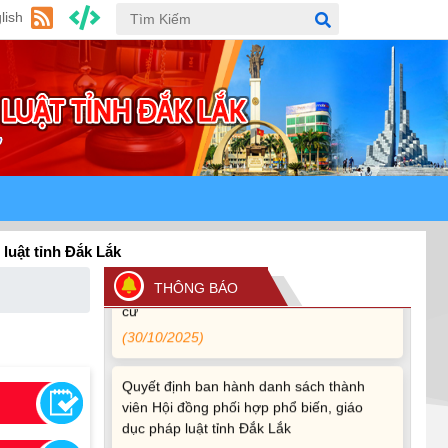
(24/07/2026)
lish
Quy định xử phạt vi phạm vi định giao
thông đường bộ theo Nghị định 168
(13/11/2025)
Tài liệu hỏi đáp văn kiện đại hội Đảng bộ
tỉnh Đắk Lắk lần thứ I
(12/11/2025)
Ủy ban Thường vụ Quốc hội ban hành
h Đắk Lắk
Nghị quyết mới, hoàn thiện quy trình bầu
cử
THÔNG BÁO
(30/10/2025)
Quyết định ban hành danh sách thành
viên Hội đồng phối hợp phổ biến, giáo
dục pháp luật tỉnh Đắk Lắk
(22/10/2025)