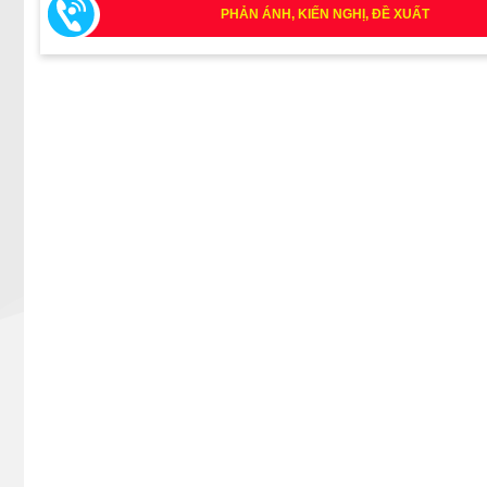
PHẢN ÁNH, KIẾN NGHỊ, ĐỀ XUẤT