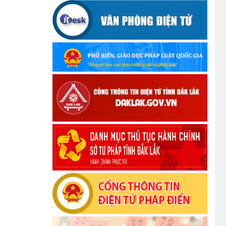
(12/10/2025)
UBND TỈNH ĐẮK LẮK KHUYẾN CÁO
NGƯỜI DÂN TĂNG CƯỜNG PHÒNG,
CHỐNG BỆNH TẢ
(09/10/2025)
Bộ Quốc phòng công bố thủ tục hành
chính đủ điều kiện tái cấu trúc thực hiện
toàn trình, một phần trên môi trường điện
tử
(09/10/2025)
Bộ Chính trị, Ban Bí thư kết luận về phân
cấp, phân quyền trong vận hành chính
quyền địa phương 2 cấp
(08/10/2025)