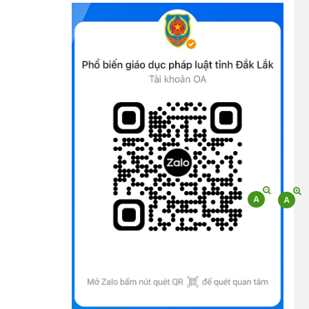
(09/10/2025)
Bộ Chính trị, Ban Bí thư kết luận về phân
cấp, phân quyền trong vận hành chính
quyền địa phương 2 cấp
(08/10/2025)
Tích cực tham gia góp ý, tuyên truyền dự
thảo Bộ luật Hình sự (sửa đổi) và Luật Tổ
chức cơ quan điều tra (sửa đổi)
(24/07/2026)
Quy định xử phạt vi phạm vi định giao
thông đường bộ theo Nghị định 168
(13/11/2025)
Tài liệu hỏi đáp văn kiện đại hội Đảng bộ
tỉnh Đắk Lắk lần thứ I