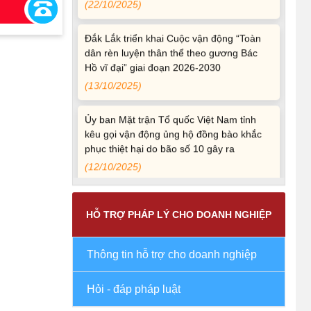
Đắk Lắk triển khai Cuộc vận động “Toàn
dân rèn luyện thân thể theo gương Bác
Hồ vĩ đại” giai đoạn 2026-2030
(13/10/2025)
Ủy ban Mặt trận Tổ quốc Việt Nam tỉnh
kêu gọi vận động ủng hộ đồng bào khắc
phục thiệt hại do bão số 10 gây ra
(12/10/2025)
UBND TỈNH ĐẮK LẮK KHUYẾN CÁO
NGƯỜI DÂN TĂNG CƯỜNG PHÒNG,
CHỐNG BỆNH TẢ
HỖ TRỢ PHÁP LÝ CHO DOANH NGHIỆP
(09/10/2025)
Thông tin hỗ trợ cho doanh nghiệp
Bộ Quốc phòng công bố thủ tục hành
chính đủ điều kiện tái cấu trúc thực hiện
Hỏi - đáp pháp luật
toàn trình, một phần trên môi trường điện
tử